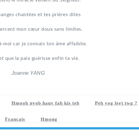
tend le miracle venant du Seigneur.
uanges chantées et tes prières dites
ercent mon cœur doux sans limites.
à moi car je connais ton âme affaiblie.
et que la paix guérisse enfin ta vie.
Joanne YANG
Hmoob nyob hauv fab kis teb
Peb yog leej twg ?
Français
Hmong