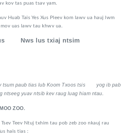
xav kov tas puas tsav yam.
uv Huab Tais Yes Xus Pleev kom lawv ua hauj lwm
v mov uas lawv tau khwv ua.
Lus Nws lus txiaj ntsim
tsum paub tias lub Koom Txoos tsis yog ib pab
 ntseeg yuav ntsib kev raug luag hiam ntau.
MOO ZOO.
 Tsev Teev Ntuj txhim tau pob zeb zoo nkauj rau
us hais tias :