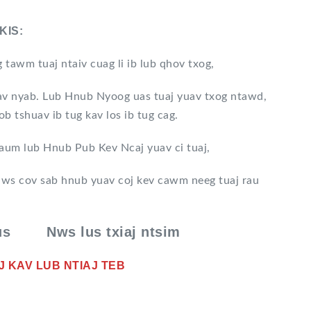
KIS:
tawm tuaj ntaiv cuag li ib lub qhov txog,
uav nyab. Lub Hnub Nyoog uas tuaj yuav txog ntawd,
hob tshuav ib tug kav los ib tug cag.
haum lub Hnub Pub Kev Ncaj yuav ci tuaj,
 Nws cov sab hnub yuav coj kev cawm neeg tuaj rau
Lus Nws lus txiaj ntsim
TUAJ KAV LUB NTIAJ TEB