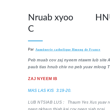
Nruab xyoo HN
C
Par
Aumônerie catholique Hmong de France
Peb muab cov zaj nyeem ntawm lub site 
paub tias hnub chiv no peb yuav mloog T
ZAJ NYEEM IB
MAS LAS KIS 3:19-20.
LUB NTSIAB LUS : Thaum Yes Xus yuav rov 
neeg nkhaus thiab kaj cov neeg siab ncaj.