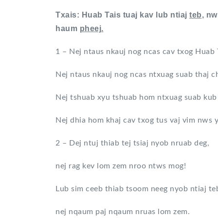
Txais: Huab Tais tuaj kav lub ntiaj
teb
, nw
haum
pheej.
1 – Nej ntaus nkauj nog ncas cav txog Huab T
Nej ntaus nkauj nog ncas ntxuag suab thaj ch
Nej tshuab xyu tshuab hom ntxuag suab kub 
Nej dhia hom khaj cav txog tus vaj vim nws 
2 – Dej ntuj thiab tej tsiaj nyob nruab deg,
nej rag kev lom zem nroo ntws mog!
Lub sim ceeb thiab tsoom neeg nyob ntiaj te
nej nqaum paj nqaum nruas lom zem.