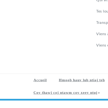
Qui at
Tes lo
Transp
Viens 
Viens 
Accueil
Hmoob hauv lub ntiaj teb
Cov thawj coj ntawm cov xeev ntuj