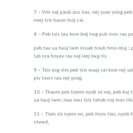
7 – Vim nej paub zoo tias, nej yuav yoog peb 
neej tsis haum txoj cai.
8 – Peb tsis tau kom leej twg pub mov ra
peb tau ua hauj lwm nruab hnub hmo ntuj ; p
lub nra hnyav rau nej leej twg ris.
9 – Tsis yog vim peb tsis muaj cai kom nej sa
piv txwv rau nej yoog.
10 – Thaum peb tseem nyob ze nej, peb kuj tau
ua hauj lwm, mas nws tsis txhob noj mov th
11 – Tiam sis nyem no, peb hnov tias, nyob ti
ntawd,