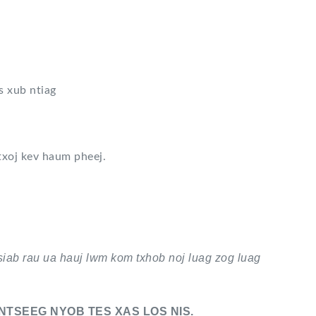
 xub ntiag
txoj kev haum pheej.
b rau ua hauj lwm kom txhob noj luag zog luag
NTSEEG NYOB TES XAS LOS NIS.