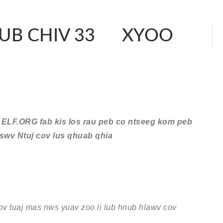
UB CHIV 33 XYOO
AELF.ORG fab kis los rau peb co ntseeg kom peb
swv Ntuj cov lus qhuab qhia
tuaj mas nws yuav zoo li lub hnub hlawv cov