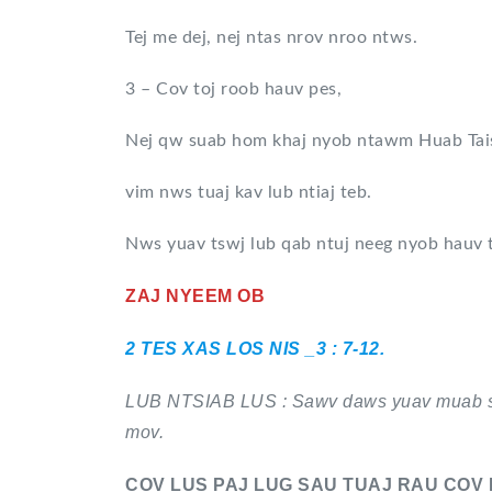
Tej me dej, nej ntas nrov nroo ntws.
3 – Cov toj roob hauv pes,
Nej qw suab hom khaj nyob ntawm Huab Tais
vim nws tuaj kav lub ntiaj teb.
Nws yuav tswj lub qab ntuj neeg nyob hauv 
ZAJ NYEEM OB
2 TES XAS LOS NIS _3 : 7-12.
LUB NTSIAB LUS : Sawv daws yuav muab sia
mov.
COV LUS PAJ LUG SAU TUAJ RAU COV 