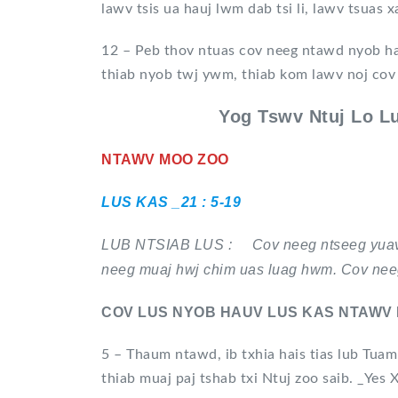
lawv tsis ua hauj lwm dab tsi li, lawv tsuas 
12 – Peb thov ntuas cov neeg ntawd nyob ha
thiab nyob twj ywm, thiab kom lawv noj co
Yog Tswv Ntuj Lo 
NTAWV MOO ZOO
LUS KAS
_
21 : 5-19
LUB NTSIAB LUS : Cov neeg ntseeg yuav 
neeg muaj hwj chim uas luag hwm. Cov neeg
COV LUS NYOB HAUV LUS KAS NTAWV 
5 – Thaum ntawd, ib txhia hais tias lub Tuam
thiab muaj paj tshab txi Ntuj zoo saib. _Yes X