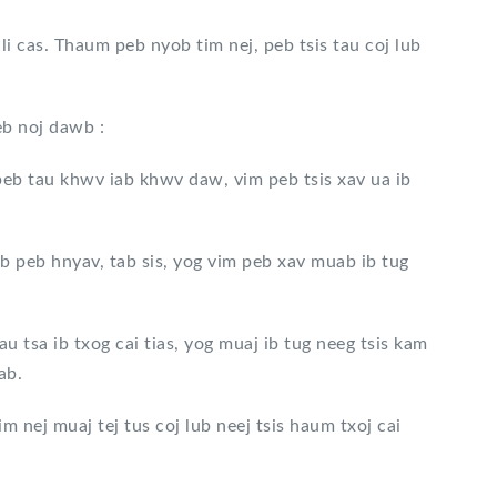
li cas. Thaum peb nyob tim nej, peb tsis tau coj lub
u peb noj dawb :
eb tau khwv iab khwv daw, vim peb tsis xav ua ib
ib peb hnyav, tab sis, yog vim peb xav muab ib tug
 tsa ib txog cai tias, yog muaj ib tug neeg tsis kam
iab.
m nej muaj tej tus coj lub neej tsis haum txoj cai