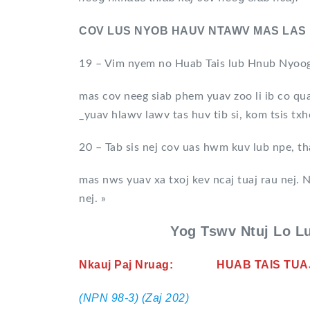
COV LUS NYOB HAUV NTAWV MAS LAS 
19 – Vim nyem no Huab Tais lub Hnub Nyoog 
mas cov neeg siab phem yuav zoo li ib co q
_yuav hlawv lawv tas huv tib si, kom tsis tx
20 – Tab sis nej cov uas hwm kuv lub npe, t
mas nws yuav xa txoj kev ncaj tuaj rau nej.
nej. »
Yog Tswv Ntuj Lo 
Nkauj Paj Nruag: HUAB TAIS 
(NPN 98-3) (Zaj 202)