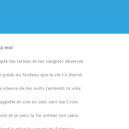
 à moi
pte tes larmes et tes sanglots déversés
e poids du fardeau que la vie t’a donné.
e silence de tes nuits j’entends ta voix
appelle et crie en vain vers ma Croix.
vois et je sens ta foi animer ton cœur
LIQUE DES HMONG DE F