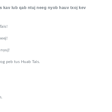
s kav lub qab ntuj neeg nyob hauv txoj kev
ais!
eej!
nyuj!
yog peb tus Huab Tais.
b,