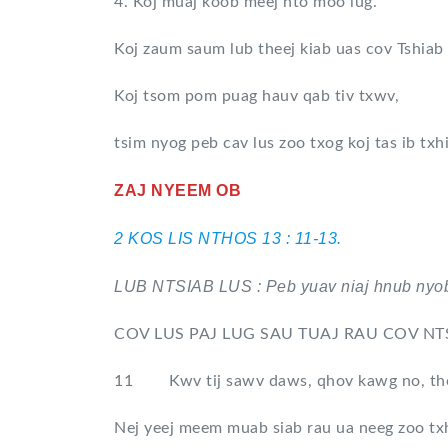
4. Koj muaj koob meej nto moo lug.
Koj zaum saum lub theej kiab uas cov Tshiab 
Koj tsom pom puag hauv qab tiv txwv,
tsim nyog peb cav lus zoo txog koj tas ib txhi
ZAJ NYEEM OB
2 KOS LIS NTHOS 13 : 11-13.
LUB NTSIAB LUS : Peb yuav niaj hnub nyob 
COV LUS PAJ LUG SAU TUAJ RAU COV NT
11 Kwv tij sawv daws, qhov kawg no, thov
Nej yeej meem muab siab rau ua neeg zoo tx