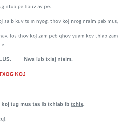
g ntua pe hauv av pe.
 saib kuv tsim nyog, thov koj nrog nraim peb mus,
hav, los thov koj zam peb qhov yuam kev thiab zam
 »
US. Nws lub txiaj ntsim.
O TXOG KOJ
 koj tug mus tas ib txhiab ib
txhis
.
uj,