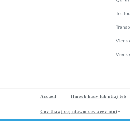
Qui at
Tes lo
Transp
Viens 
Viens 
Accueil
Hmoob hauv lub ntiaj teb
Cov thawj coj ntawm cov xeev ntuj