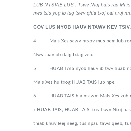
LUB NTSIAB LUS : Tswv Ntuj hais rau Mais X
nws tsis yog ib tug tswv qhia txoj cai nruj nru
COV LUS NYOB HAUV NTAWV KEV TSIV.
4 Mais Xes sawv ntxov mus pem lub roob X
Nws tuav ob daig txiag zeb.
5 HUAB TAIS nyob hauv ib twv huab nqes 
Mais Xes hu txog HUAB TAIS lub npe.
6 HUAB TAIS hla ntawm Mais Xes xub ntia
« HUAB TAIS, HUAB TAIS, tus Tswv Ntuj uas 
thiab khuv leej neeg, tus npau taws qeeb, t