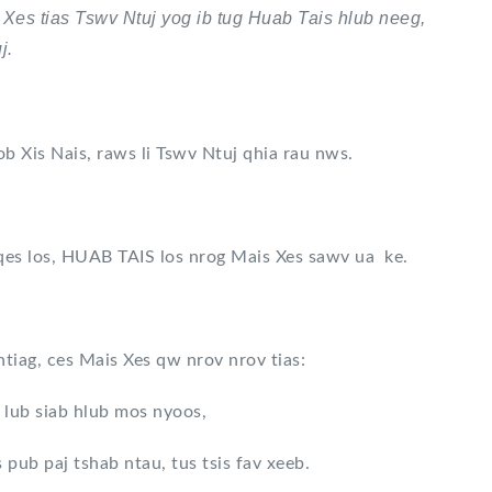
es tias Tswv Ntuj yog ib tug Huab Tais hlub neeg,
j.
is Nais, raws li Tswv Ntuj qhia rau nws.
los, HUAB TAIS los nrog Mais Xes sawv ua ke.
g, ces Mais Xes qw nrov nrov tias:
lub siab hlub mos nyoos,
us pub paj tshab ntau, tus tsis fav xeeb.