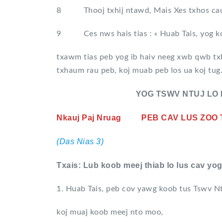
8 Thooj txhij ntawd, Mais Xes txhos cau
9 Ces nws hais tias : « Huab Tais, yog koj
txawm tias peb yog ib haiv neeg xwb qwb tx
txhaum rau peb, koj muab peb los ua koj tug.
YOG TSWV NTUJ LO L
Nkauj Paj Nruag
PEB CAV LUS ZO
(Das Nias 3)
Txais: Lub koob meej thiab lo lus cav yog
1. Huab Tais, peb cov yawg koob tus Tswv Nt
koj muaj koob meej nto moo,