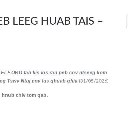
B LEEG HUAB TAIS –
AELF.ORG fab kis los rau peb cov ntseeg kom
og Tswv Ntuj cov lus qhuab qhia
(31/05/2026)
g hnub chiv tom qab.