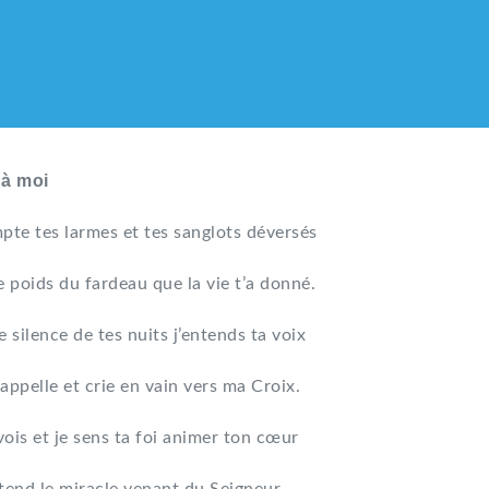
 à moi
pte tes larmes et tes sanglots déversés
e poids du fardeau que la vie t’a donné.
e silence de tes nuits j’entends ta voix
appelle et crie en vain vers ma Croix.
vois et je sens ta foi animer ton cœur
LIQUE DES HMONG DE F