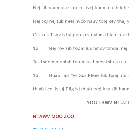
Nej sib yaum ua siab loj. Nej koom ua ib lub
Nej coj nej lub neej nyob hauv txoj kev thaj 
Ces tus Tswv Ntuj pub kev nyiam thiab kev t
12 Nej rov sib foom lus hmov tshua, nej s
Tas tsoom ntshiab foom lus hmov tshua rau 
13 Huab Tais Yes Xus Pleev lub txiaj ntsim
thiab Leej Ntuj Plig Ntshiab txoj kev sib h
YOG TSWV NTUJ LO L
NTAWV MOO ZOO