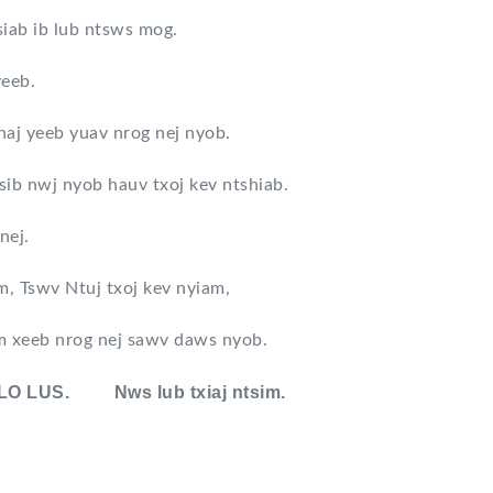
 siab ib lub ntsws mog.
yeeb.
haj yeeb yuav nrog nej nyob.
ib nwj nyob hauv txoj kev ntshiab.
nej.
, Tswv Ntuj txoj kev nyiam,
aum xeeb nrog nej sawv daws nyob.
US. Nws lub txiaj ntsim.