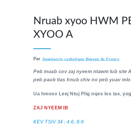
Nruab xyoo HWM PE
XYOO A
Par
Aumônerie catholique Hmong de France
Peb muab cov zaj nyeem ntawm lub site 
peb paub tias hnub chiv no peb yuav mlo
Ua hmoov Leej Ntuj Plig nqes los tas, yo
ZAJ NYEEM IB
KEV TSIV 34 : 4-6, 8-9