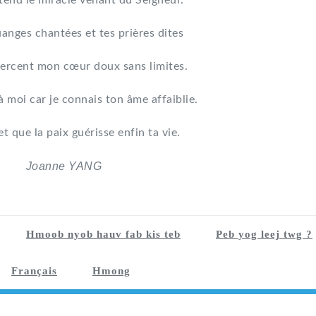
tend le miracle venant du Seigneur.
uanges chantées et tes prières dites
ercent mon cœur doux sans limites.
à moi car je connais ton âme affaiblie.
et que la paix guérisse enfin ta vie.
Joanne YANG
Hmoob nyob hauv fab kis teb
Peb yog leej twg ?
Français
Hmong