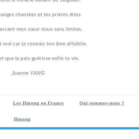
tend le miracle venant du Seigneur.
uanges chantées et tes prières dites
ercent mon cœur doux sans limites.
à moi car je connais ton âme affaiblie.
et que la paix guérisse enfin ta vie.
Joanne YANG
Les Hmong en France
Qui sommes-nous ?
Hmong