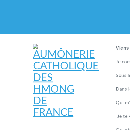
Viens
Je com
Sous l
Dans l
Qui m’
Je te 
AUMÔNERIE CATHO