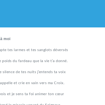
 à moi
pte tes larmes et tes sanglots déversés
e poids du fardeau que la vie t’a donné.
e silence de tes nuits j’entends ta voix
appelle et crie en vain vers ma Croix.
vois et je sens ta foi animer ton cœur
LIQUE DES HMONG DE F