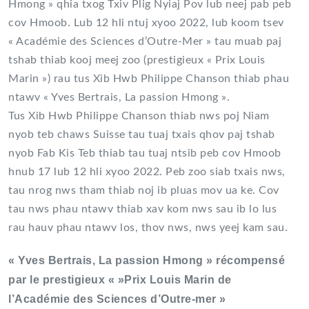
Hmong » qhia txog Txiv Plig Nyiaj Pov lub neej pab peb
cov Hmoob. Lub 12 hli ntuj xyoo 2022, lub koom tsev
« Académie des Sciences d’Outre-Mer » tau muab paj
tshab thiab kooj meej zoo (prestigieux « Prix Louis
Marin ») rau tus Xib Hwb Philippe Chanson thiab phau
ntawv « Yves Bertrais, La passion Hmong ».
Tus Xib Hwb Philippe Chanson thiab nws poj Niam
nyob teb chaws Suisse tau tuaj txais qhov paj tshab
nyob Fab Kis Teb thiab tau tuaj ntsib peb cov Hmoob
hnub 17 lub 12 hli xyoo 2022. Peb zoo siab txais nws,
tau nrog nws tham thiab noj ib pluas mov ua ke. Cov
tau nws phau ntawv thiab xav kom nws sau ib lo lus
rau hauv phau ntawv los, thov nws, nws yeej kam sau.
« Yves Bertrais, La passion Hmong » récompensé
par le prestigieux « »Prix Louis Marin de
l’Académie des Sciences d’Outre-mer »