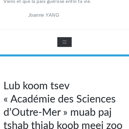
Viens et que la paix guérisse enfin ta vie.
Joanne YANG
Lub koom tsev
« Académie des Sciences
d’Outre-Mer » muab paj
tshab thiab koob meej zoo