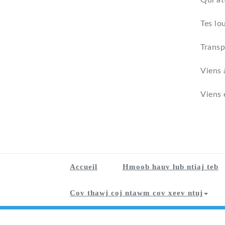
Qui at
Tes lo
Transp
Viens 
Viens 
Accueil
Hmoob hauv lub ntiaj teb
Cov thawj coj ntawm cov xeev ntuj