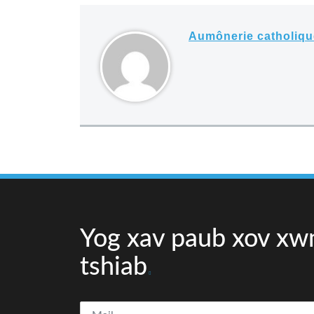
Aumônerie catholiq
Yog xav paub xov x
tshiab