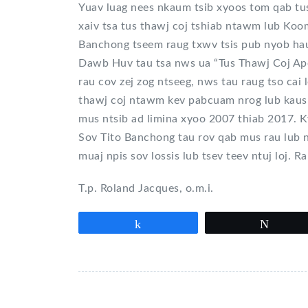
Yuav luag nees nkaum tsib xyoos tom qab tu
xaiv tsa tus thawj coj tshiab ntawm lub Koo
Banchong tseem raug txwv tsis pub nyob hau
Dawb Huv tau tsa nws ua “Tus Thawj Coj Apost
rau cov zej zog ntseeg, nws tau raug tso cai 
thawj coj ntawm kev pabcuam nrog lub kaus
mus ntsib ad limina xyoo 2007 thiab 2017. K
Sov Tito Banchong tau rov qab mus rau lub 
muaj npis sov lossis lub tsev teev ntuj loj. 
T.p. Roland Jacques, o.m.i.
Partagez
Tweet