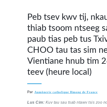
Peb tsev kwv tij, nk
thiab tsoom ntseeg s
paub tias peb tus T
CHOO tau tas sim ne
Vientiane hnub tim 2
teev (heure local)
Par
Aumônerie catholique Hmong de France
Lus Cim:
Kuv tau sau tsab ntawv tsis zoo no 