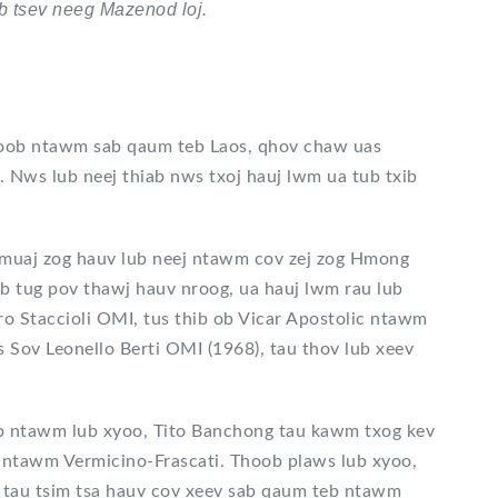
eb tsev neeg Mazenod loj.
roob ntawm sab qaum teb Laos, qhov chaw uas
. Nws lub neej thiab nws txoj hauj lwm ua tub txib
ab muaj zog hauv lub neej ntawm cov zej zog Hmong
 ib tug pov thawj hauv nroog, ua hauj lwm rau lub
 Staccioli OMI, tus thib ob Vicar Apostolic ntawm
Sov Leonello Berti OMI (1968), tau thov lub xeev
b ntawm lub xyoo, Tito Banchong tau kawm txog kev
ntawm Vermicino-Frascati. Thoob plaws lub xyoo,
 tau tsim tsa hauv cov xeev sab qaum teb ntawm