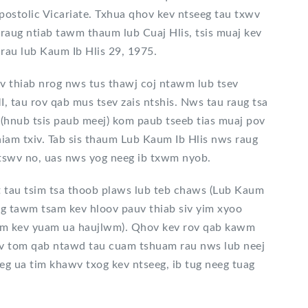
ostolic Vicariate. Txhua qhov kev ntseeg tau txwv
 raug ntiab tawm thaum lub Cuaj Hlis, tsis muaj kev
 rau lub Kaum Ib Hlis 29, 1975.
sov thiab nrog nws tus thawj coj ntawm lub tsev
 tau rov qab mus tsev zais ntshis. Nws tau raug tsa
 (hnub tsis paub meej) kom paub tseeb tias muaj pov
niam txiv. Tab sis thaum Lub Kaum Ib Hlis nws raug
tswv no, uas nws yog neeg ib txwm nyob.
tau tsim tsa thoob plaws lub teb chaws (Lub Kaum
eeg tawm tsam kev hloov pauv thiab siv yim xyoo
wm kev yuam ua haujlwm). Qhov kev rov qab kawm
uv tom qab ntawd tau cuam tshuam rau nws lub neej
eg ua tim khawv txog kev ntseeg, ib tug neeg tuag