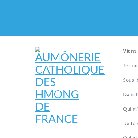
Viens
Je com
Sous l
Dans l
Qui m’
Je te 
AUMÔNERIE CATHO