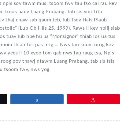
s npis sov tawm mus, tsoom fwv tau tso cai rau kev
m Txoos hauv Luang Prabang. Tab sis vim Tito
v thaj chaw sab qaum teb, lub Tsev Hais Plaub
olic” (Lub Ob Hlis 25, 1999). Raws li kev nplij siab
los tuav lub npe hu ua “Monsignor” thiab los ua tus
 mom thiab tus pas nrig … Nws tau koom nrog kev
wv yees li 10 xyoo tom qab nws tau raug tsa, Npis
nroog pov thawj ntawm Luang Prabang, tab sis tsis
Rau tsoom fwv, nws yog
ez
Partagez
Épingle