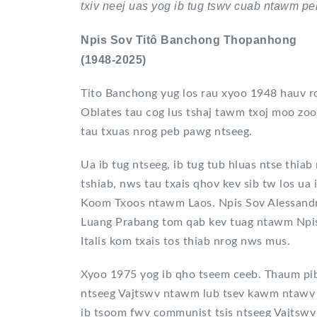
txiv neej uas yog ib tug tswv cuab ntawm p
Npis Sov Titô Banchong Thopanhong
(1948-2025)
Tito Banchong yug los rau xyoo 1948 hauv 
Oblates tau cog lus tshaj tawm txoj moo zoo
tau txuas nrog peb pawg ntseeg.
Ua ib tug ntseeg, ib tug tub hluas ntse thi
tshiab, nws tau txais qhov kev sib tw los ua
Koom Txoos ntawm Laos. Npis Sov Alessandro
Luang Prabang tom qab kev tuag ntawm Npis 
Italis kom txais tos thiab nrog nws mus.
Xyoo 1975 yog ib qho tseem ceeb. Thaum pi
ntseeg Vajtswv ntawm lub tsev kawm ntawv 
ib tsoom fwv communist tsis ntseeg Vajtswv