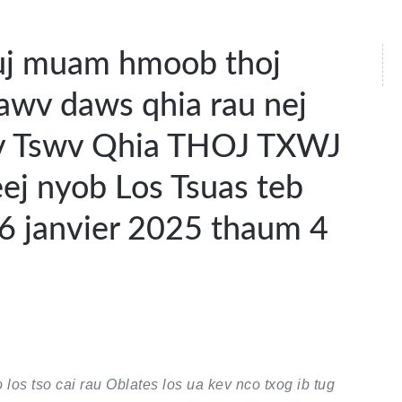
auj muam hmoob thoj
awv daws qhia rau nej
xiv Tswv Qhia THOJ TXWJ
ej nyob Los Tsuas teb
6 janvier 2025 thaum 4
los tso cai rau Oblates los ua kev nco txog ib tug