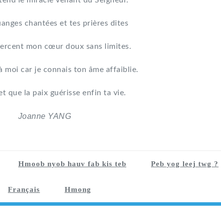
tend le miracle venant du Seigneur.
uanges chantées et tes prières dites
ercent mon cœur doux sans limites.
à moi car je connais ton âme affaiblie.
et que la paix guérisse enfin ta vie.
Joanne YANG
Hmoob nyob hauv fab kis teb
Peb yog leej twg ?
Français
Hmong