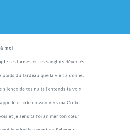
 à moi
pte tes larmes et tes sanglots déversés
e poids du fardeau que la vie t’a donné.
e silence de tes nuits j’entends ta voix
appelle et crie en vain vers ma Croix.
vois et je sens ta foi animer ton cœur
LIQUE DES HMONG DE F