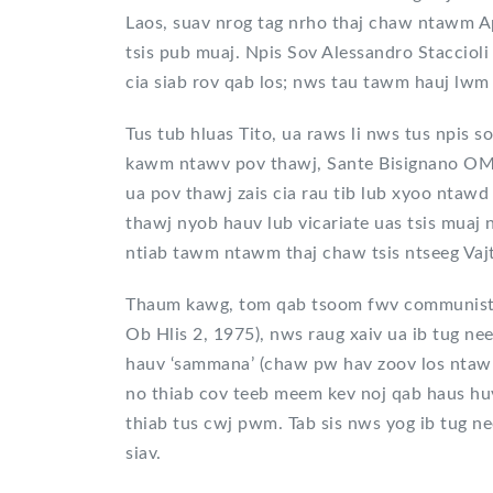
Laos, suav nrog tag nrho thaj chaw ntawm Ap
tsis pub muaj. Npis Sov Alessandro Staccioli
cia siab rov qab los; nws tau tawm hauj lwm
Tus tub hluas Tito, ua raws li nws tus npis 
kawm ntawv pov thawj, Sante Bisignano OMI,
ua pov thawj zais cia rau tib lub xyoo ntawd
thawj nyob hauv lub vicariate uas tsis muaj 
ntiab tawm ntawm thaj chaw tsis ntseeg Vaj
Thaum kawg, tom qab tsoom fwv communist 
Ob Hlis 2, 1975), nws raug xaiv ua ib tug n
hauv ‘sammana’ (chaw pw hav zoov los nta
no thiab cov teeb meem kev noj qab haus h
thiab tus cwj pwm. Tab sis nws yog ib tug ne
siav.