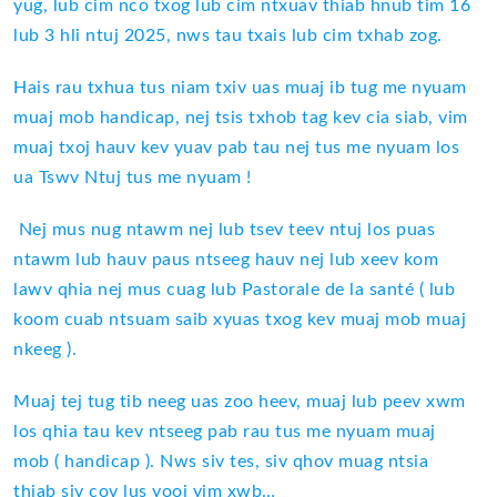
yug, lub cim nco txog lub cim ntxuav thiab hnub tim 16
lub 3 hli ntuj 2025, nws tau txais lub cim txhab zog.
Hais rau txhua tus niam txiv uas muaj ib tug me nyuam
muaj mob handicap, nej tsis txhob tag kev cia siab, vim
muaj txoj hauv kev yuav pab tau nej tus me nyuam los
ua Tswv Ntuj tus me nyuam !
Nej mus nug ntawm nej lub tsev teev ntuj los puas
ntawm lub hauv paus ntseeg hauv nej lub xeev kom
lawv qhia nej mus cuag lub Pastorale de la santé ( lub
koom cuab ntsuam saib xyuas txog kev muaj mob muaj
nkeeg ).
Muaj tej tug tib neeg uas zoo heev, muaj lub peev xwm
los qhia tau kev ntseeg pab rau tus me nyuam muaj
mob ( handicap ). Nws siv tes, siv qhov muag ntsia
thiab siv cov lus yooj yim xwb…