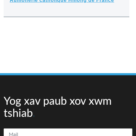
Aumônerie catholique Hmong de France
Yog xav paub xov xwm
tshiab