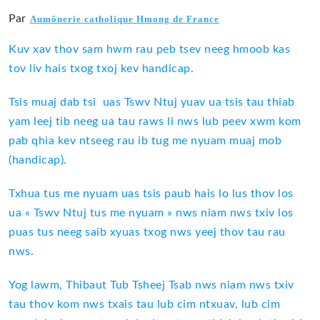
Par
Aumônerie catholique Hmong de France
Kuv xav thov sam hwm rau peb tsev neeg hmoob kas
tov liv hais txog txoj kev handicap.
Tsis muaj dab tsi uas Tswv Ntuj yuav ua tsis tau thiab
yam leej tib neeg ua tau raws li nws lub peev xwm kom
pab qhia kev ntseeg rau ib tug me nyuam muaj mob
(handicap).
Txhua tus me nyuam uas tsis paub hais lo lus thov los
ua « Tswv Ntuj tus me nyuam » nws niam nws txiv los
puas tus neeg saib xyuas txog nws yeej thov tau rau
nws.
Yog lawm, Thibaut Tub Tsheej Tsab nws niam nws txiv
tau thov kom nws txais tau lub cim ntxuav, lub cim