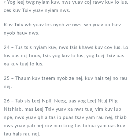
« Yog leej twg nyiam kuv, nws yuav coj rawv kuv lo lus,
ces kuv Txiv yuav nyiam nws.
Kuv Txiv wb yuav los nyob ze nws, wb yuav ua tsev
nyob hauv nws.
24 – Tus tsis nyiam kuv, nws tsis khaws kuv cov lus. Lo
lus uas nej hnov, tsis yog kuv lo lus, yog Leej Txiv uas
xa kuv tuaj lo lus.
25 – Thaum kuv tseem nyob ze nej, kuv hais tej no rau
nej.
26 – Tab sis Leej Nplij Neeg, uas yog Leej Ntuj Plig
Ntshiab, mas Leej Txiv yuav xa nws tuaj vim kuv lub
npe, nws yuav qhia tas ib puas tsav yam rau nej, thiab
nws yuav pab nej rov nco txog tas txhua yam uas kuv
tau hais rau nej.