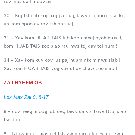
rov mus ua hmoov av.
30 – Koj tshuab koj txoj pa tuaj, lawv ciaj muaj sia, koj
ua kom npoo av rov tshiab tuaj.
31 – Xav kom HUAB TAIS lub koob meej nyob mus li,
kom HUAB TAIS zoo siab rau nws tej qav tej num !
34 – Xav kom kuv cov lus paj huam ntxim nws siab !
Xav kom HUAB TAIS yog kuv qhov chaw zoo siab !
ZAJ NYEEM OB
Los Mas Zaj 8, 8-17
8 – cov neeg mloog lub cev, lawv ua xis Tswv Ntuj siab
tsis tau.
9 – Ntawm nej, mas nej tsis zwm rau lub cev, nej zwm