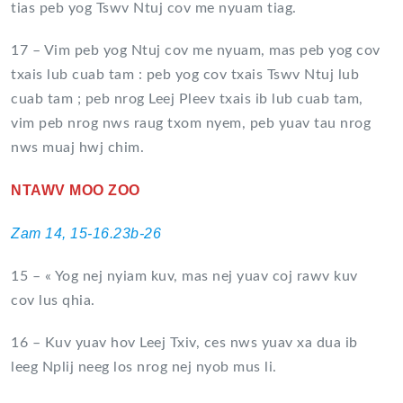
tias peb yog Tswv Ntuj cov me nyuam tiag.
17 – Vim peb yog Ntuj cov me nyuam, mas peb yog cov
txais lub cuab tam : peb yog cov txais Tswv Ntuj lub
cuab tam ; peb nrog Leej Pleev txais ib lub cuab tam,
vim peb nrog nws raug txom nyem, peb yuav tau nrog
nws muaj hwj chim.
NTAWV MOO ZOO
Zam 14, 15-16.23b-26
15 – « Yog nej nyiam kuv, mas nej yuav coj rawv kuv
cov lus qhia.
16 – Kuv yuav hov Leej Txiv, ces nws yuav xa dua ib
leeg Nplij neeg los nrog nej nyob mus li.