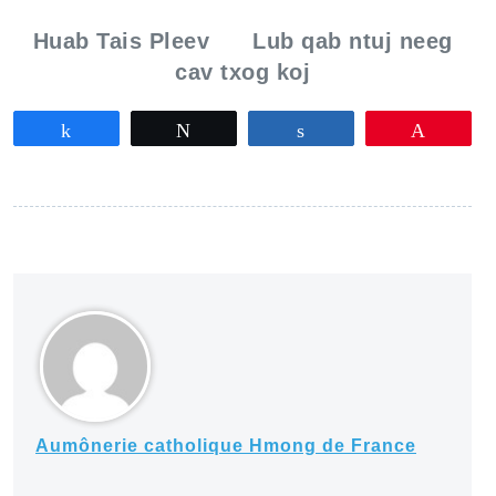
Huab Tais Pleev Lub qab ntuj neeg
cav txog koj
Partagez
Tweetez
Partagez
Épingle
Aumônerie catholique Hmong de France