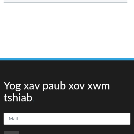
Yog xav paub xov xwm
tshiab