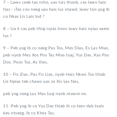
7 – Lawv ceeb tas nrho, xav tsis thoob, ces lawv hais
tias : »Tas cov neeg uas hais lus ntawd, lawv tsis yog ib
co Nkas Lis Lais lod ?
8 – Ua li cas peb thiaj nyias hnov lawv hais nyias xeem
lus ?
9 – Peb yog ib co neeg Pas Tos, Mes Dias, Es Las Mias,
peb nyob Mes Xos Pos Tas Mias tuaj, Yus Das, Kas Pas
Dos, Poos Tus, As Xias,
10 – Fis Zias, Pas Fis Lias, nyob Hais Nkws Tos thiab
Lis Npias teb chaws uas ze Xis Les Nas,
peb yog neeg Los Mas tuaj nyob ntawm no.
11 -Peb yog ib co Yus Das thiab ib co teev dab txais
kev ntseeg, ib co Khes Tas,