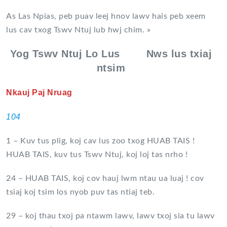
As Las Npias, peb puav leej hnov lawv hais peb xeem
lus cav txog Tswv Ntuj lub hwj chim. »
Yog Tswv Ntuj Lo Lus Nws lus txiaj
ntsim
Nkauj Paj Nruag
104
1 – Kuv tus plig, koj cav lus zoo txog HUAB TAIS !
HUAB TAIS, kuv tus Tswv Ntuj, koj loj tas nrho !
24 – HUAB TAIS, koj cov hauj lwm ntau ua luaj ! cov
tsiaj koj tsim los nyob puv tas ntiaj teb.
29 – koj thau txoj pa ntawm lawv, lawv txoj sia tu lawv