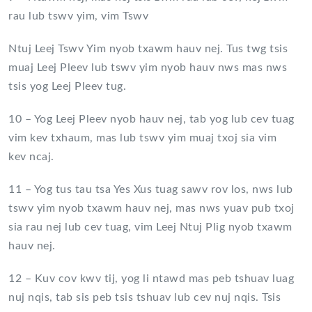
rau lub tswv yim, vim Tswv
Ntuj Leej Tswv Yim nyob txawm hauv nej. Tus twg tsis
muaj Leej Pleev lub tswv yim nyob hauv nws mas nws
tsis yog Leej Pleev tug.
10 – Yog Leej Pleev nyob hauv nej, tab yog lub cev tuag
vim kev txhaum, mas lub tswv yim muaj txoj sia vim
kev ncaj.
11 – Yog tus tau tsa Yes Xus tuag sawv rov los, nws lub
tswv yim nyob txawm hauv nej, mas nws yuav pub txoj
sia rau nej lub cev tuag, vim Leej Ntuj Plig nyob txawm
hauv nej.
12 – Kuv cov kwv tij, yog li ntawd mas peb tshuav luag
nuj nqis, tab sis peb tsis tshuav lub cev nuj nqis. Tsis