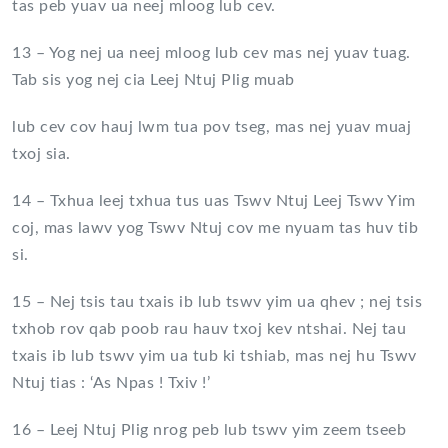
tas peb yuav ua neej mloog lub cev.
13 – Yog nej ua neej mloog lub cev mas nej yuav tuag.
Tab sis yog nej cia Leej Ntuj Plig muab
lub cev cov hauj lwm tua pov tseg, mas nej yuav muaj
txoj sia.
14 – Txhua leej txhua tus uas Tswv Ntuj Leej Tswv Yim
coj, mas lawv yog Tswv Ntuj cov me nyuam tas huv tib
si.
15 – Nej tsis tau txais ib lub tswv yim ua qhev ; nej tsis
txhob rov qab poob rau hauv txoj kev ntshai. Nej tau
txais ib lub tswv yim ua tub ki tshiab, mas nej hu Tswv
Ntuj tias : ‘As Npas ! Txiv !’
16 – Leej Ntuj Plig nrog peb lub tswv yim zeem tseeb