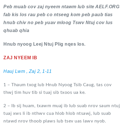
Peb muab cov zaj nyeem ntawm lub site AELF.ORG
fab kis los rau peb co ntseeg kom peb paub tias
hnub chiv no peb yuav mloog Tswv Ntuj cov lus
qhuab qhia
Hnub nyoog Leej Ntuj Plig nqes los.
ZAJ NYEEM IB
Hauj Lwm , Zaj 2, 1-11
1 – Thaum txog lub Hnub Nyoog Tsib Caug, tas cov
thwj tim huv tib si tuaj sib txoos ua ke.
2 – Ib sij huam, txawm muaj ib lub suab nrov saum ntuj
tuaj xws li ib nthwv cua hlob hlob ntsawj, lub suab
ntawd nrov thoob plaws lub tsev uas lawv nyob.