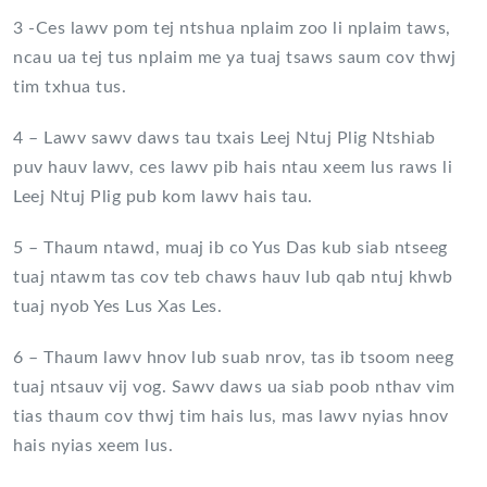
3 -Ces lawv pom tej ntshua nplaim zoo li nplaim taws,
ncau ua tej tus nplaim me ya tuaj tsaws saum cov thwj
tim txhua tus.
4 – Lawv sawv daws tau txais Leej Ntuj Plig Ntshiab
puv hauv lawv, ces lawv pib hais ntau xeem lus raws li
Leej Ntuj Plig pub kom lawv hais tau.
5 – Thaum ntawd, muaj ib co Yus Das kub siab ntseeg
tuaj ntawm tas cov teb chaws hauv lub qab ntuj khwb
tuaj nyob Yes Lus Xas Les.
6 – Thaum lawv hnov lub suab nrov, tas ib tsoom neeg
tuaj ntsauv vij vog. Sawv daws ua siab poob nthav vim
tias thaum cov thwj tim hais lus, mas lawv nyias hnov
hais nyias xeem lus.