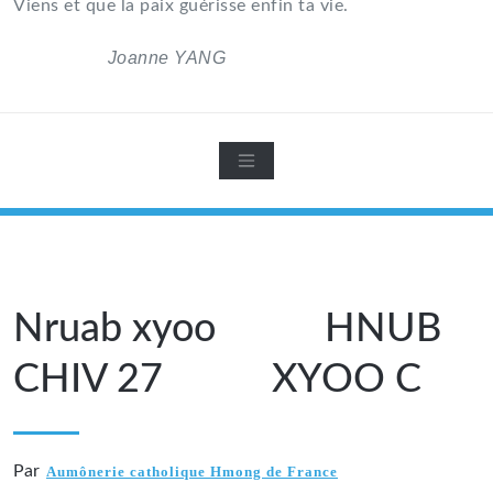
Viens et que la paix guérisse enfin ta vie.
Joanne YANG
Nruab xyoo HNUB
CHIV 27 XYOO C
Par
Aumônerie catholique Hmong de France