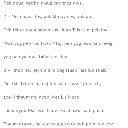
Peb npuaj teg hu nkauj cav txog nws.
2 – Nej chaws los, peb khoov cev, peb pe.
Peb txhos caug hawm tus Huab Tais tsim peb los.
Nws yog peb tus Tswv Ntuj, peb yog nws haiv neeg,
yog pab yaj nws txhais tes hwj.
3 – Hnub no, nej cia li mloog Huab Tais lub suab.
Nej tsis txhob cia nej lub siab tawv li pob zeb,
zoo li thaum nej nyob Mes Lis Npas
thiab nyob Mas Xas hauv teb chaws suab puam.
Thaum ntawd, nej cov yawg koob twb pom kuv cov