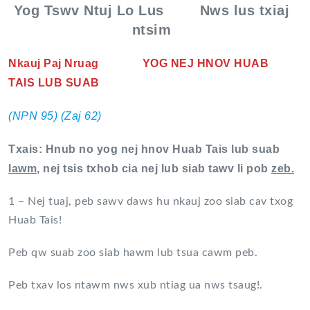
Yog Tswv Ntuj Lo Lus Nws lus txiaj
ntsim
Nkauj Paj Nruag YOG NEJ HNOV HUAB
TAIS LUB SUAB
(NPN 95) (Zaj 62)
Txais: Hnub no yog nej hnov Huab Tais lub suab
lawm
, nej tsis txhob cia nej lub siab tawv li pob
zeb.
1 – Nej tuaj, peb sawv daws hu nkauj zoo siab cav txog
Huab Tais!
Peb qw suab zoo siab hawm lub tsua cawm peb.
Peb txav los ntawm nws xub ntiag ua nws tsaug!.