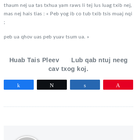
thaum nej ua tas txhua yam raws li tej lus luag txib nej,
mas nej hais tias : « Peb yog ib co tub txib tsis muaj nqi
;
peb ua qhov uas peb yuav tsum ua. »
Huab Tais Pleev Lub qab ntuj neeg
cav txog koj.
Partagez
Tweetez
Partagez
Épingle