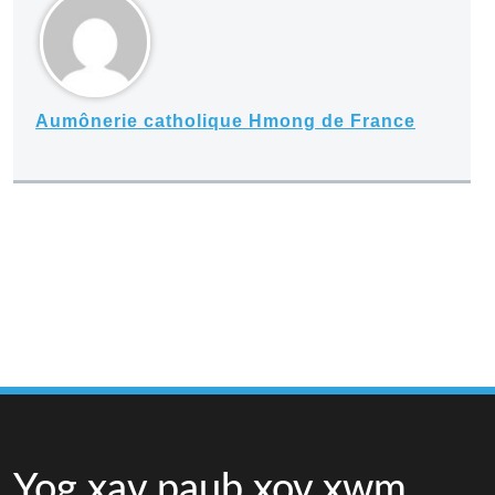
Aumônerie catholique Hmong de France
Yog xav paub xov xwm