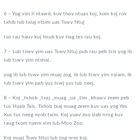
6 – Yog vim li ntawd, kuv thov ntuas koj, kom koj rov
txhib lub txiaj ntsim uas Tswv Ntuj
tso rau hauv koj hnub kuv tiag tes rau koj.
7 – Lub tswv yim uas Tswv Ntuj pub rau peb tsis yog ib
lub tswv yim ntshai,
yog ib lub tswv yim muaj zog, ib lub tswv yim nyiam, ib
lub tswv yim pab yus tswj yus lub neej.
8 – Koj _txhob _txaj _muag _ua _tim _khawv zeem peb
tus Huab Tais. Txhob txaj muag zeem kuv uas yog Yes
Xus tus neeg nyob txim. Koj yuav zoo siab nrog kuv
raug txom nyem vim lub Moo Zoo.
Koj muaj Tswv Ntuj lub zog nres koj.