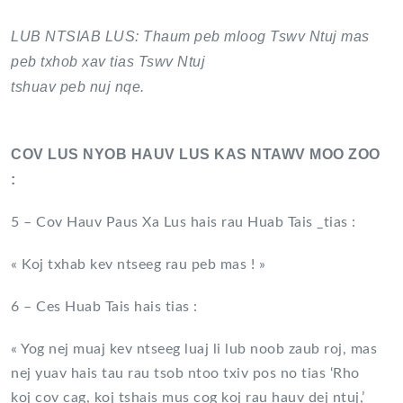
LUB NTSIAB LUS: Thaum peb mloog Tswv Ntuj mas
peb txhob xav tias Tswv Ntuj
tshuav peb nuj nqe.
COV LUS NYOB HAUV LUS KAS NTAWV MOO ZOO
:
5 – Cov Hauv Paus Xa Lus hais rau Huab Tais _tias :
« Koj txhab kev ntseeg rau peb mas ! »
6 – Ces Huab Tais hais tias :
« Yog nej muaj kev ntseeg luaj li lub noob zaub roj, mas
nej yuav hais tau rau tsob ntoo txiv pos no tias ‘Rho
koj cov cag, koj tshais mus cog koj rau hauv dej ntuj,’