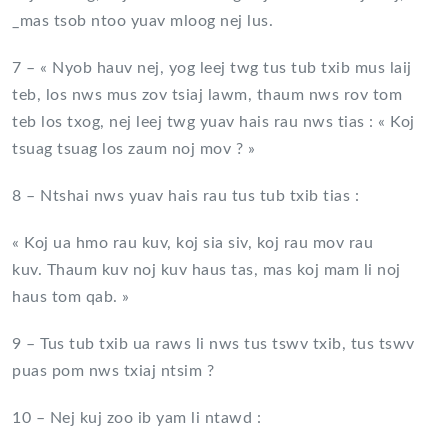
_mas tsob ntoo yuav mloog nej lus.
7 – « Nyob hauv nej, yog leej twg tus tub txib mus laij
teb, los nws mus zov tsiaj lawm, thaum nws rov tom
teb los txog, nej leej twg yuav hais rau nws tias : « Koj
tsuag tsuag los zaum noj mov ? »
8 – Ntshai nws yuav hais rau tus tub txib tias :
« Koj ua hmo rau kuv, koj sia siv, koj rau mov rau
kuv. Thaum kuv noj kuv haus tas, mas koj mam li noj
haus tom qab. »
9 – Tus tub txib ua raws li nws tus tswv txib, tus tswv
puas pom nws txiaj ntsim ?
10 – Nej kuj zoo ib yam li ntawd :