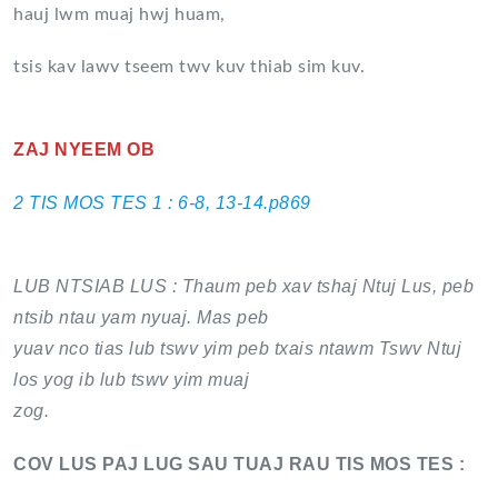
hauj lwm muaj hwj huam,
tsis kav lawv tseem twv kuv thiab sim kuv.
ZAJ NYEEM OB
2 TIS MOS TES 1 : 6-8, 13-14.p869
LUB NTSIAB LUS : Thaum peb xav tshaj Ntuj Lus, peb
ntsib ntau yam nyuaj. Mas peb
yuav nco tias lub tswv yim peb txais ntawm Tswv Ntuj
los yog ib lub tswv yim muaj
zog.
COV LUS PAJ LUG SAU TUAJ RAU TIS MOS TES :