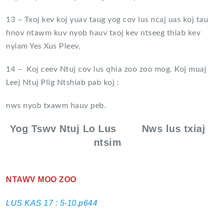
13 – Txoj kev koj yuav taug yog cov lus ncaj uas koj tau
hnov ntawm kuv nyob hauv txoj kev ntseeg thiab kev
nyiam Yes Xus Pleev.
14 – Koj ceev Ntuj cov lus qhia zoo zoo mog. Koj muaj
Leej Ntuj Plig Ntshiab pab koj :
nws nyob txawm hauv peb.
Yog Tswv Ntuj Lo Lus Nws lus txiaj
ntsim
NTAWV MOO ZOO
LUS KAS 17 : 5-10.p644