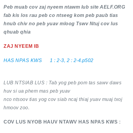
Peb muab cov zaj nyeem ntawm lub site AELF.ORG
fab kis los rau peb co ntseeg kom peb paub tias
hnub chiv no peb yuav mloog Tswv Ntuj cov lus
qhuab qhia
ZAJ NYEEM IB
HAS NPAS KWS 1 : 2-3, 2 : 2-4.p502
LUB NTSIAB LUS : Tab yog peb pom tas sawv daws
huv si ua phem mas peb yuav
nco ntsoov tias yog cov siab ncaj thiaj yuav muaj txoj
hmoov zoo.
COV LUS NYOB HAUV NTAWV HAS NPAS KWS :