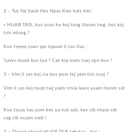
2 – Tus Yaj Saub Has Npas Kws hais tias :
« HUAB TAIS, kuv yuav hu koj txog thaum twg, hos koj
tsis mloog ?
Kuv tseem yuav qw npaum li cas tias :
‘Lawv muab kuv tua !’ Ces koj mam tuaj npo kuv ?
3 – Vim li cas koj cia kuv pom tej yam tsis ncaj ?
Vim li cas koj nyob twj ywm ntsia lawv yuam tsoom sid
?
Kuv tsuas tau pom kev ua tub sab, kev sib ntaus sib
ceg sib ncaim xwb !
2 – Thaum ntawd HUAB TAIS teb kuv _tias :