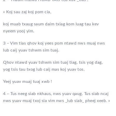
« Koj sau zaj koj pom cia,
koj muab txaug saum daim txiag kom luag tau kev
nyeem yooj yim.
3 – Vim tias qhov koj yees pom ntawd nws muaj nws
lub caij yuav tshwm sim tuaj.
Qhov ntawd yuav tshwm sim tuaj tiag, tsis yog dag,
yog tsis tau txog lub caij mas koj yuav tos.
Yeej yuav muaj tuaj xwb !
4 – Tus neeg siab nkhaus, nws yuav qaug. Tus siab ncaj
nws yuav muaj txoj sia vim nws _lub siab_ pheej xeeb. »