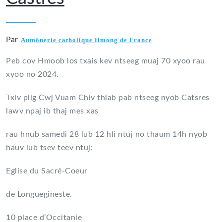
Par
Aumônerie catholique Hmong de France
Peb cov Hmoob los txais kev ntseeg muaj 70 xyoo rau
xyoo no 2024.
Txiv plig Cwj Vuam Chiv thiab pab ntseeg nyob Catsres
lawv npaj ib thaj mes xas
rau hnub samedi 28 lub 12 hli ntuj no thaum 14h nyob
hauv lub tsev teev ntuj:
Eglise du Sacré-Coeur
de Longuegineste.
10 place d’Occitanie