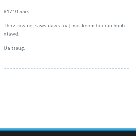
81710 Saïx
Thov caw nej sawv daws tuaj mus koom tau rau hnub
ntawd.
Ua tsaug.