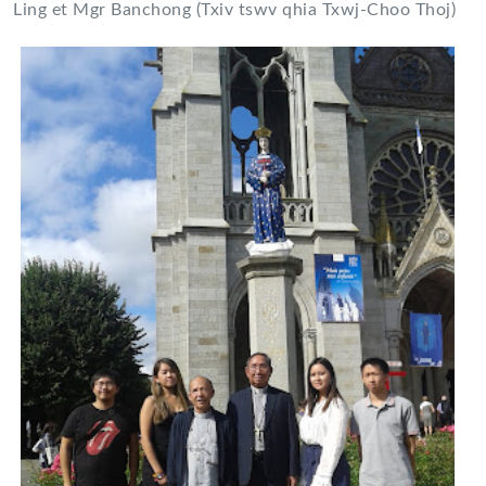
Ling et Mgr Banchong (Txiv tswv qhia Txwj-Choo Thoj)