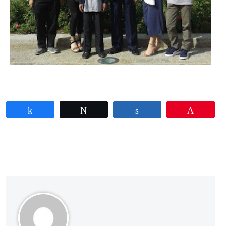
Partagez
Tweetez
Partagez
Épingle