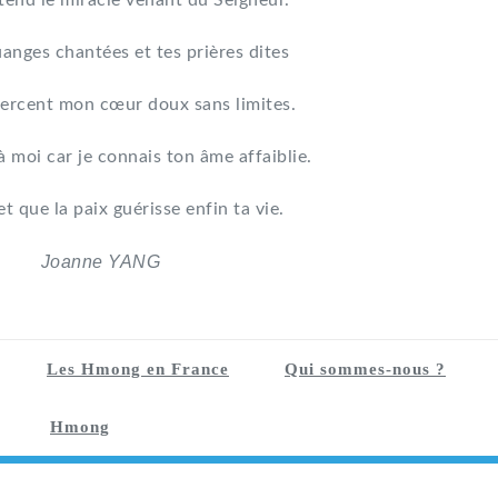
tend le miracle venant du Seigneur.
uanges chantées et tes prières dites
ercent mon cœur doux sans limites.
à moi car je connais ton âme affaiblie.
et que la paix guérisse enfin ta vie.
Joanne YANG
Les Hmong en France
Qui sommes-nous ?
Hmong