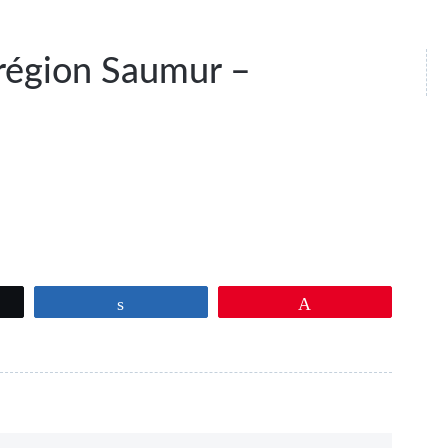
 région Saumur –
ez
Partagez
Épingle