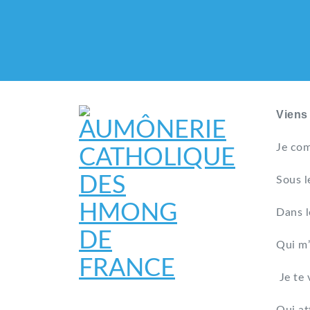
Viens
Je com
Sous l
Dans l
Qui m’
Je te 
AUMÔNERIE CATHO