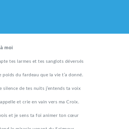
 à moi
pte tes larmes et tes sanglots déversés
e poids du fardeau que la vie t’a donné.
e silence de tes nuits j’entends ta voix
appelle et crie en vain vers ma Croix.
vois et je sens ta foi animer ton cœur
LIQUE DES HMONG DE F