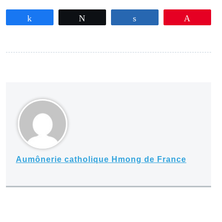
Partagez
Tweetez
Partagez
Épingle
Aumônerie catholique Hmong de France