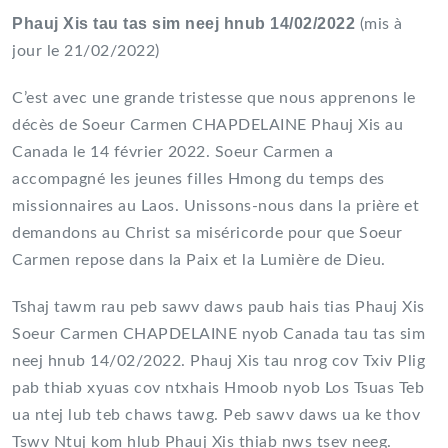
Phauj Xis tau tas sim neej hnub 14/02/2022
(mis à
jour le 21/02/2022)
C’est avec une grande tristesse que nous apprenons le
décès de Soeur Carmen CHAPDELAINE Phauj Xis au
Canada le 14 février 2022. Soeur Carmen a
accompagné les jeunes filles Hmong du temps des
missionnaires au Laos. Unissons-nous dans la prière et
demandons au Christ sa miséricorde pour que Soeur
Carmen repose dans la Paix et la Lumière de Dieu.
Tshaj tawm rau peb sawv daws paub hais tias Phauj Xis
Soeur Carmen CHAPDELAINE nyob Canada tau tas sim
neej hnub 14/02/2022. Phauj Xis tau nrog cov Txiv Plig
pab thiab xyuas cov ntxhais Hmoob nyob Los Tsuas Teb
ua ntej lub teb chaws tawg. Peb sawv daws ua ke thov
Tswv Ntuj kom hlub Phauj Xis thiab nws tsev neeg.