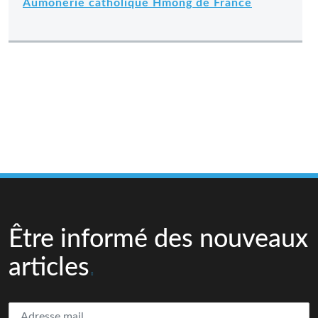
Aumônerie catholique Hmong de France
Être informé des nouveaux
articles