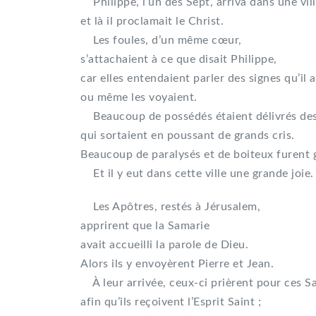
Philippe, l’un des Sept, arriva dans une vil
et là il proclamait le Christ.
Les foules, d’un même cœur,
s’attachaient à ce que disait Philippe,
car elles entendaient parler des signes qu’il 
ou même les voyaient.
Beaucoup de possédés étaient délivrés des 
qui sortaient en poussant de grands cris.
Beaucoup de paralysés et de boiteux furent g
Et il y eut dans cette ville une grande joie.
Les Apôtres, restés à Jérusalem,
apprirent que la Samarie
avait accueilli la parole de Dieu.
Alors ils y envoyèrent Pierre et Jean.
À leur arrivée, ceux-ci prièrent pour ces S
afin qu’ils reçoivent l’Esprit Saint ;