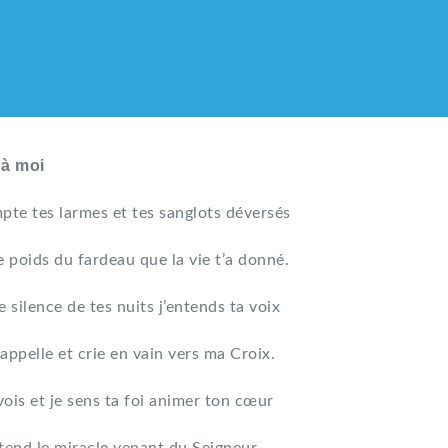
 à moi
pte tes larmes et tes sanglots déversés
e poids du fardeau que la vie t’a donné.
e silence de tes nuits j’entends ta voix
appelle et crie en vain vers ma Croix.
vois et je sens ta foi animer ton cœur
LIQUE DES HMONG DE F