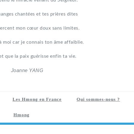
tend le miracle venant du Seigneur.
uanges chantées et tes prières dites
ercent mon cœur doux sans limites.
à moi car je connais ton âme affaiblie.
et que la paix guérisse enfin ta vie.
Joanne YANG
Les Hmong en France
Qui sommes-nous ?
Hmong