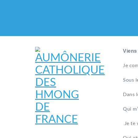
Viens
Je com
Sous l
Dans l
Qui m’
Je te 
AUMÔNERIE CATHO