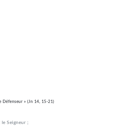
re Défenseur » (Jn 14, 15-21)
 le Seigneur ;
.