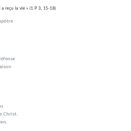
l a reçu la vie » (1 P 3, 15-18)
 apôtre
défense
aison
us
e Christ.
ien,