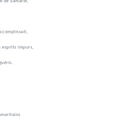
le de Samarie,
accomplissait,
esprits impurs,
uéris.
amaritains