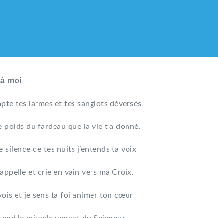
 à moi
pte tes larmes et tes sanglots déversés
e poids du fardeau que la vie t’a donné.
e silence de tes nuits j’entends ta voix
appelle et crie en vain vers ma Croix.
vois et je sens ta foi animer ton cœur
LIQUE DES HMONG DE F