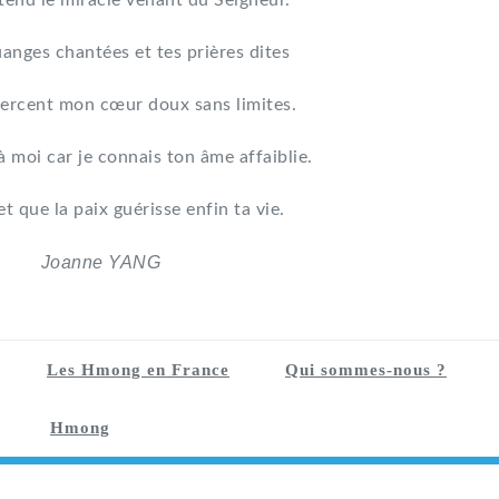
tend le miracle venant du Seigneur.
uanges chantées et tes prières dites
ercent mon cœur doux sans limites.
à moi car je connais ton âme affaiblie.
et que la paix guérisse enfin ta vie.
Joanne YANG
Les Hmong en France
Qui sommes-nous ?
Hmong