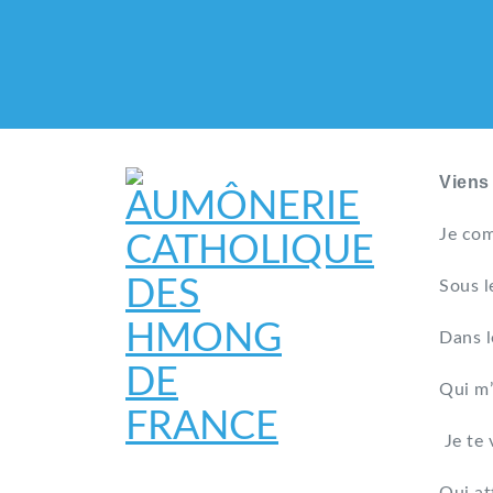
Viens
Je com
Sous l
Dans l
Qui m’
Je te 
AUMÔNERIE CATHO