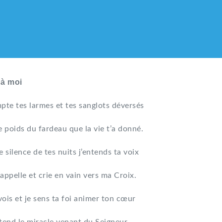
 à moi
pte tes larmes et tes sanglots déversés
e poids du fardeau que la vie t’a donné.
e silence de tes nuits j’entends ta voix
appelle et crie en vain vers ma Croix.
vois et je sens ta foi animer ton cœur
LIQUE DES HMONG DE F