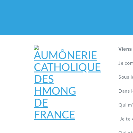
Viens
Je com
Sous l
Dans l
Qui m’
Je te 
AUMÔNERIE CATHO