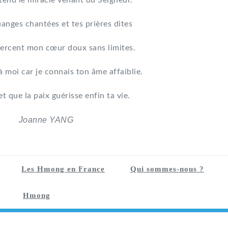
tend le miracle venant du Seigneur.
uanges chantées et tes prières dites
ercent mon cœur doux sans limites.
à moi car je connais ton âme affaiblie.
et que la paix guérisse enfin ta vie.
Joanne YANG
Les Hmong en France
Qui sommes-nous ?
Hmong