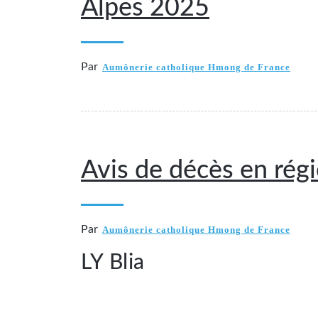
Alpes 2025
Par
Aumônerie catholique Hmong de France
Avis de décès en rég
Par
Aumônerie catholique Hmong de France
LY Blia