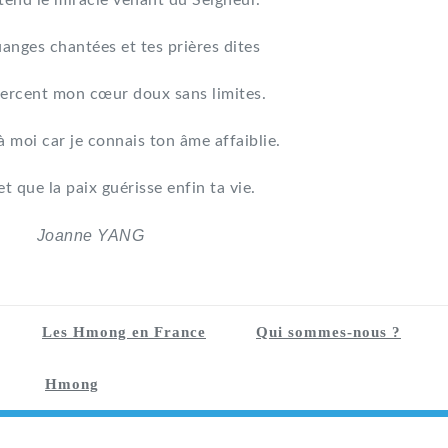
tend le miracle venant du Seigneur.
uanges chantées et tes prières dites
ercent mon cœur doux sans limites.
à moi car je connais ton âme affaiblie.
et que la paix guérisse enfin ta vie.
Joanne YANG
Les Hmong en France
Qui sommes-nous ?
Hmong