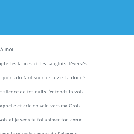
 à moi
pte tes larmes et tes sanglots déversés
e poids du fardeau que la vie t’a donné.
e silence de tes nuits j’entends ta voix
appelle et crie en vain vers ma Croix.
vois et je sens ta foi animer ton cœur
LIQUE DES HMONG DE F