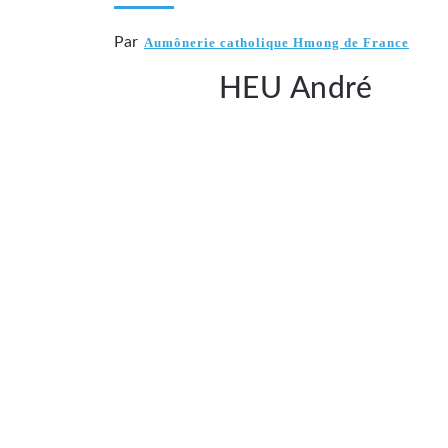
Par
Aumônerie catholique Hmong de France
HEU André