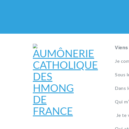
Viens
Je com
Sous l
Dans l
Qui m’
Je te 
AUMÔNERIE CATHO