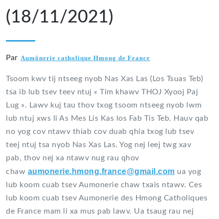
(18/11/2021)
Par
Aumônerie catholique Hmong de France
Tsoom kwv tij ntseeg nyob Nas Xas Las (Los Tsuas Teb)
tsa ib lub tsev teev ntuj « Tim khawv THOJ Xyooj Paj
Lug ». Lawv kuj tau thov txog tsoom ntseeg nyob lwm
lub ntuj xws li As Mes Lis Kas los Fab Tis Teb. Hauv qab
no yog cov ntawv thiab cov duab qhia txog lub tsev
teej ntuj tsa nyob Nas Xas Las. Yog nej leej twg xav
pab, thov nej xa ntawv nug rau qhov
aumonerie.hmong.france@gmail.com
chaw
ua yog
lub koom cuab tsev Aumonerie chaw txais ntawv. Ces
lub koom cuab tsev Aumonerie des Hmong Catholiques
de France mam li xa mus pab lawv. Ua tsaug rau nej