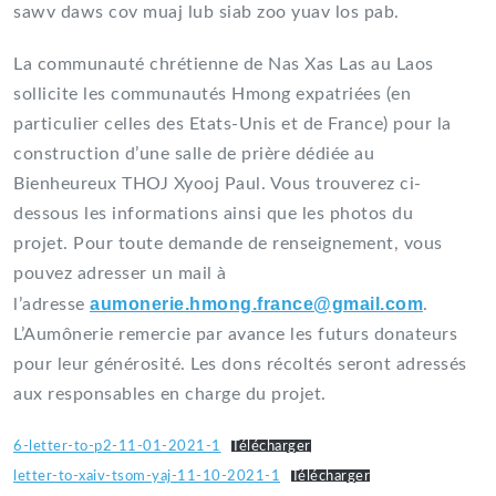
sawv daws cov muaj lub siab zoo yuav los pab.
La communauté chrétienne de Nas Xas Las au Laos
sollicite les communautés Hmong expatriées (en
particulier celles des Etats-Unis et de France) pour la
construction d’une salle de prière dédiée au
Bienheureux THOJ Xyooj Paul. Vous trouverez ci-
dessous les informations ainsi que les photos du
projet. Pour toute demande de renseignement, vous
pouvez adresser un mail à
aumonerie.hmong.france@gmail.com
l’adresse
.
L’Aumônerie remercie par avance les futurs donateurs
pour leur générosité. Les dons récoltés seront adressés
aux responsables en charge du projet.
6-letter-to-p2-11-01-2021-1
Télécharger
letter-to-xaiv-tsom-yaj-11-10-2021-1
Télécharger