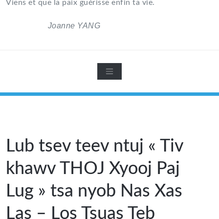
Viens et que la paix guérisse enfin ta vie.
Joanne YANG
Lub tsev teev ntuj « Tiv
khawv THOJ Xyooj Paj
Lug » tsa nyob Nas Xas
Las – Los Tsuas Teb