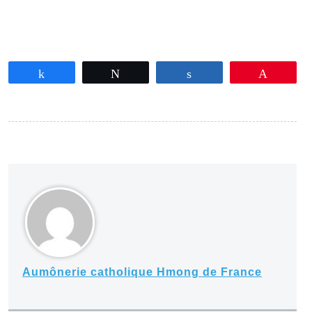
Partagez
Tweetez
Partagez
Épingle
Aumônerie catholique Hmong de France