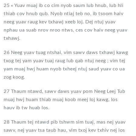
25 « Yuav muaj ib co cim nyob saum lub hnub, lub hli
thiab cov hnub qub. Nyob ntiaj teb no, ib tsoom haiv
neeg yuav raug kev txhawj xeeb loj. Dej ntuj yuav
nphau ua suab nrov nroo ntws, ces cov haiv neeg yuav
txhawj.
26 Neeg yuav tuag ntshai, vim sawv daws txhawj kawg
txog tej yam yuav tuaj raug lub qab ntuj neeg ; vim tej
yam muaj hwj huam nyob txheej ntuj saud yuav co ua
zog koog.
27 Thaum ntawd, sawv daws yuav pom Neeg Leej Tub
muaj hwj huam thiab muaj koob meej loj kawg, los
hauv ib tw huab los.
28 Thaum tej ntawd pib tshwm sim tuaj, mas nej yuav
sawv, nej yuav tsa taub hau, vim txoj kev txhiv nej los