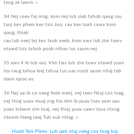
txog ze lawm. »
34 Nej ceev faj mog, kom nej lub siab txhob qaug rau
txoj kev phem kev tsis zoo, rau kev luab cawv kom
qaug, thiab
rau lub neej tej kev txob xeeb, kom xwv lub zim txwv
ntawd tsis txhob poob nthav los saum nej
35 xws li ib lub vas. Vim tias lub zim txwv ntawd yuav
los raug txhua leej txhua tus uas nyob saum ntiaj teb
daim npoo av.
36 Nej ua ib co neeg feeb meej, nej teev Ntuj tsis tseg,
nej thiaj yuav muaj zog hla dim ib puas tsav yam uas
yuav tshwm sim tuaj, nej thiaj yuav sawv taus ntsug
ntawm Neeg Leej Tub xub ntiag. »
Huab Tais Pleev. Lub qab ntuj neeg cav txog koj.