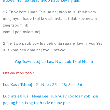
ntxwv ntshiab thiab nyob hauv kev nyiam.
12 Thov kom Huab Tais ua nej hlob mus, thiab vam
meej nyob hauv txoj kev sib nyiam, thiab kev nyiam
zeej tsoom, ib
yam li peb nyiam nej.
2 Nej twb paub cov lus peb qhia rau nej lawm, yog Yes
Xus kom peb qhia nej zoo li ntawd.
Yog Tswv Ntuj Lo Lus. Nws Lub Txiaj Ntsim
Ntawv moo zoo :
Lus Kas : Tshooj : 21 Nqe : 25 – 28; 34 – 36
Lub ntsiab lus : Neeg Leej Tub yuav rov los nyob. Zaj
paj lug hais txog tsob txiv ncuav pias.