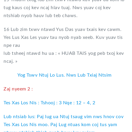
tug kaus coj kev ncaj hlav tuaj. Nws yuav coj kev
ntshiab nyob hauv lub teb chaws.
16 Lub zim txwv ntawd Yus Das yuav txais kev cawm.
Yes Lus Xas Les yuav tau nyob nyab xeeb. Kuv yuav tis
npe rau
lub tsheej ntawd hu ua : « HUAB TAIS yog peb txoj kev
ncaj. »
Yog Tswv Ntuj Lo Lus. Nws Lub Txiaj Ntsim
Zaj nyeem 2 :
Tes Xas Los Nis : Tshooj : 3 Nqe : 12 – 4, 2
Lub ntsiab lus: Paj lug ua Ntuj tsaug vim nws hnov cov
Tes Xas Los Nis moo. Paj Lug ntuas kom coj tus yam