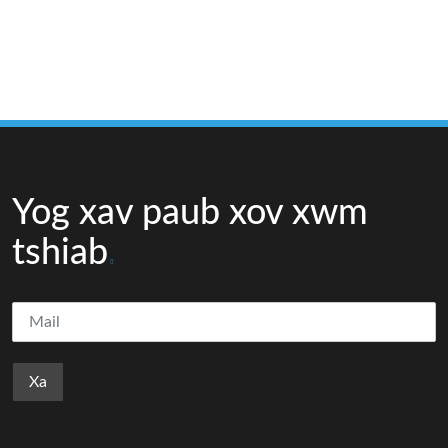
Yog xav paub xov xwm
tshiab