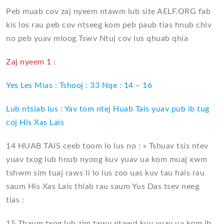
Peb muab cov zaj nyeem ntawm lub site AELF.ORG fab
kis los rau peb cov ntseeg kom peb paub tias hnub chiv
no peb yuav mloog Tswv Ntuj cov lus qhuab qhia
Zaj nyeem 1 :
Yes Les Mias : Tshooj : 33 Nqe : 14 – 16
Lub ntsiab lus : Yav tom ntej Huab Tais yuav pub ib tug
coj His Xas Lais
14 HUAB TAIS ceeb toom lo lus no : « Tshuav tsis ntev
yuav txog lub hnub nyoog kuv yuav ua kom muaj xwm
tshwm sim tuaj raws li lo lus zoo uas kuv tau hais rau
saum His Xas Lais thiab rau saum Yus Das tsev neeg
tias :
15 Thaum txog lub zim txwv ntawd kuv yuav ua kom ib