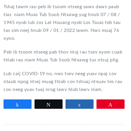
Tshaj tawm rau peb ib tsoom ntseeg sawv daws paub
tias niam Muas Tub Soob Ntxawg yug hnub 07 / 08 /
1945 nyob lub zos Lat Houang nyob Los Tsuas teb tau
tas sim neej hnub 09 / 01 / 2022 lawm. Nws muaj 76
xyoo.
Peb ib tsoom ntseeg pab thov ntuj rau tsev xyom cuab
thiab rau niam Muas Tub Soob Ntxawg tus ntsuj plig.
Lub caij COVID-19 no, nws tsev neeg yuav npaj cov
ntaub npog ntsej muag thiab cov tshuaj ntxuav tes rau
cov neeg yuav tuaj nrog lawv hlub lawv niam.
Partagez
Tweetez
Partagez
Épingle