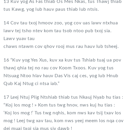
13 Kuv yog As Fas thiab Os Mes Nkas, tus Thawj thiab
tus Kawg, yog lub hauv paus thiab lub ntsis.
14 Cov tau txoj hmoov zoo, yog cov uas lawv ntxhua
lawv tej tsho ntev kom tau tsob ntoo pub txoj sia.
Lawv yuav tau
chaws ntawm cov qhov rooj mus rau hauv lub tsheej.
16 “Kuv yog Yes Xus, kuv xa kuv tus Tshiab tuaj ua pov
thawj qhia tej no rau cov Koom Txoos. Kuv yog tus
Ntsuag Ntoo hlav hauv Das Vis caj ces, yog lub Hnub
Qub Kaj Ntug ci ntsa iab.”
17 Leej Ntuj Plig Ntshiab thiab tus Nkauj Nyab hu tias :
“Koj los mog ! » Kom tus twg hnov, nws kuj hu tias :
‘Koj los mog !’ Tus twg nqhis, kom nws kav tsij txav los
mog ! Leej twg xav tau, kom nws yeej meem los nqa cov
dej muaj txoj sia mus siv dawb !