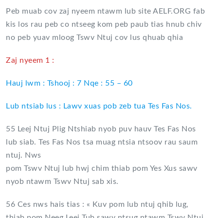
Peb muab cov zaj nyeem ntawm lub site AELF.ORG fab
kis los rau peb co ntseeg kom peb paub tias hnub chiv
no peb yuav mloog Tswv Ntuj cov lus qhuab qhia
Zaj nyeem 1 :
Hauj lwm : Tshooj : 7 Nqe : 55 – 60
Lub ntsiab lus : Lawv xuas pob zeb tua Tes Fas Nos.
55 Leej Ntuj Plig Ntshiab nyob puv hauv Tes Fas Nos
lub siab. Tes Fas Nos tsa muag ntsia ntsoov rau saum
ntuj. Nws
pom Tswv Ntuj lub hwj chim thiab pom Yes Xus sawv
nyob ntawm Tswv Ntuj sab xis.
56 Ces nws hais tias : « Kuv pom lub ntuj qhib lug,
thiab pom Neeg Leej Tub sawv ntsug ntawm Tswv Ntuj