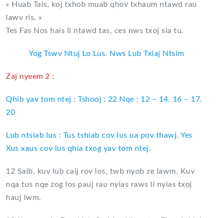
« Huab Tais, koj txhob muab qhov txhaum ntawd rau
lawv ris. »
Tes Fas Nos hais li ntawd tas, ces nws txoj sia tu.
Yog Tswv Ntuj Lo Lus. Nws Lub Txiaj Ntsim
Zaj nyeem 2 :
Qhib yav tom ntej : Tshooj : 22 Nqe : 12 – 14. 16 – 17.
20
Lub ntsiab lus : Tus tshiab cov lus ua pov thawj. Yes
Xus xaus cov lus qhia txog yav tom ntej.
12 Saib, kuv lub caij rov los, twb nyob ze lawm. Kuv
nqa tus nqe zog los pauj rau nyias raws li nyias txoj
hauj lwm.