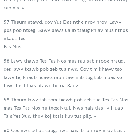
sab xis. »
57 Thaum ntawd, cov Yus Das nthe nrov nrov. Lawv
pos pob ntseg. Sawv daws ua ib tsaug khiav mus nthos
nkaus Tes
Fas Nos.
58 Lawv thawb Tes Fas Nos mus rau sab nroog nraud,
ces lawv txawb pob zeb tua nws. Cov tim khawv tso
lawv tej khaub ncaws rau ntawm ib tug tub hluas ko
taw. Tus hluas ntawd hu ua Xauv.
59 Thaum lawv tab tom txawb pob zeb tua Tes Fas Nos
mas Tes Fas Nos hu txog Ntuj. Nws hais tias : « Huab
Tais Yes Xus, thov koj txais kuv tus plig. »
60 Ces nws txhos caug, nws hais ib lo nrov nrov tias :