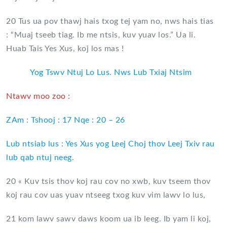
20 Tus ua pov thawj hais txog tej yam no, nws hais tias
: “Muaj tseeb tiag. Ib me ntsis, kuv yuav los.” Ua li.
Huab Tais Yes Xus, koj los mas !
Yog Tswv Ntuj Lo Lus. Nws Lub Txiaj Ntsim
Ntawv moo zoo :
ZAm : Tshooj : 17 Nqe : 20 – 26
Lub ntsiab lus : Yes Xus yog Leej Choj thov Leej Txiv rau
lub qab ntuj neeg.
20 « Kuv tsis thov koj rau cov no xwb, kuv tseem thov
koj rau cov uas yuav ntseeg txog kuv vim lawv lo lus,
21 kom lawv sawv daws koom ua ib leeg. Ib yam li koj,