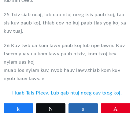
lub sim ceeb.
25 Txiv siab ncaj, lub qab ntuj neeg tsis paub koj, tab
sis kuv paub koj, thiab cov no kuj paub tias yog koj xa
kuv tuaj.
26 Kuv twb ua kom lawv paub koj lub npe lawm. Kuv
tseem yuav ua kom lawv paub ntxiv, kom txoj kev
nyiam uas koj
muab los nyiam kuv, nyob hauv lawv,thiab kom kuv
nyob hauv lawv. »
Huab Tais Pleev. Lub qab ntuj neeg cav txog koj.
Partagez
Tweetez
Partagez
Épingle