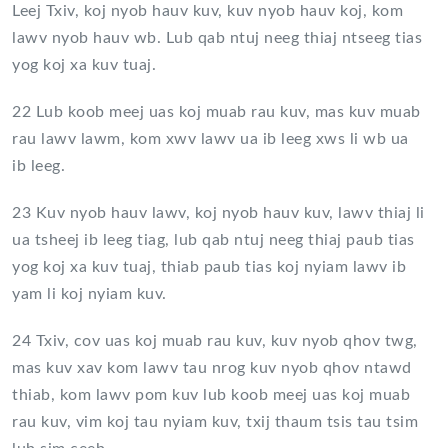
Leej Txiv, koj nyob hauv kuv, kuv nyob hauv koj, kom
lawv nyob hauv wb. Lub qab ntuj neeg thiaj ntseeg tias
yog koj xa kuv tuaj.
22 Lub koob meej uas koj muab rau kuv, mas kuv muab
rau lawv lawm, kom xwv lawv ua ib leeg xws li wb ua
ib leeg.
23 Kuv nyob hauv lawv, koj nyob hauv kuv, lawv thiaj li
ua tsheej ib leeg tiag, lub qab ntuj neeg thiaj paub tias
yog koj xa kuv tuaj, thiab paub tias koj nyiam lawv ib
yam li koj nyiam kuv.
24 Txiv, cov uas koj muab rau kuv, kuv nyob qhov twg,
mas kuv xav kom lawv tau nrog kuv nyob qhov ntawd
thiab, kom lawv pom kuv lub koob meej uas koj muab
rau kuv, vim koj tau nyiam kuv, txij thaum tsis tau tsim