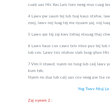
cuab uas His Xas Lais tsev neeg mus cuag la
4 Lawv pw saum tej lub txaj kaus ntxhw, l
zooj, lawv noj luag tej me nyuam yaj, noj luag
5 Lawv qw tej zaj kwv txhiaj ntxuag thaj chee
6 Lawv haus cov cawv txiv ntoo puv tej lub n
lub cev. Lawv tsis ntxhov siab txog qhov His
7 Vim li ntawd, nyem no txog lub caij lawv 
kum teb.
Nyem no dua lub caij uas cov neeg pw tsa c
Yog Tswv Ntuj Lo
Zaj nyeem 2 :