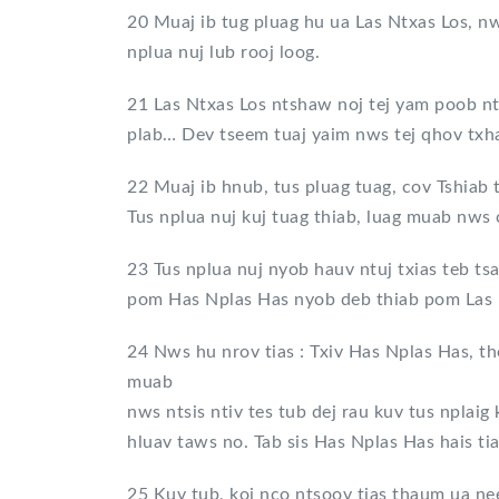
20 Muaj ib tug pluag hu ua Las Ntxas Los, n
nplua nuj lub rooj loog.
21 Las Ntxas Los ntshaw noj tej yam poob n
plab… Dev tseem tuaj yaim nws tej qhov txha
22 Muaj ib hnub, tus pluag tuag, cov Tshiab
Tus nplua nuj kuj tuag thiab, luag muab nws 
23 Tus nplua nuj nyob hauv ntuj txias teb t
pom Has Nplas Has nyob deb thiab pom Las 
24 Nws hu nrov tias : Txiv Has Nplas Has, tho
muab
nws ntsis ntiv tes tub dej rau kuv tus nplai
hluav taws no. Tab sis Has Nplas Has hais tia
25 Kuv tub, koj nco ntsoov tias thaum ua neej