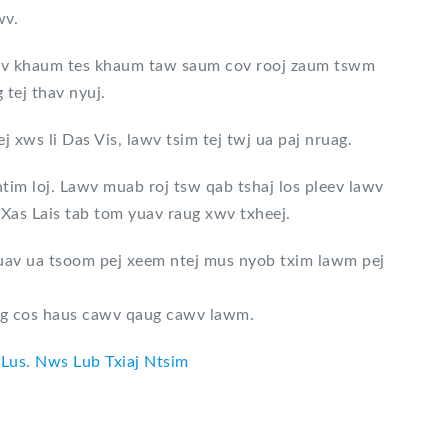
wv.
awv khaum tes khaum taw saum cov rooj zaum tswm
 tej thav nyuj.
j xws li Das Vis, lawv tsim tej twj ua paj nruag.
tim loj. Lawv muab roj tsw qab tshaj los pleev lawv
 Xas Lais tab tom yuav raug xwv txheej.
yuav ua tsoom pej xeem ntej mus nyob txim lawm pej
eg cos haus cawv qaug cawv lawm.
 Lus. Nws Lub Txiaj Ntsim