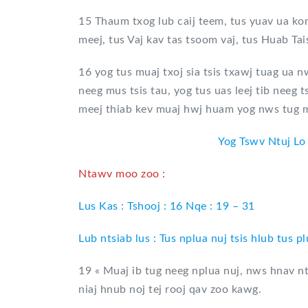
15 Thaum txog lub caij teem, tus yuav ua ko
meej, tus Vaj kav tas tsoom vaj, tus Huab Tai
16 yog tus muaj txoj sia tsis txawj tuag ua
neeg mus tsis tau, yog tus uas leej tib neeg 
meej thiab kev muaj hwj huam yog nws tug mus
Yog Tswv Ntuj Lo
Ntawv moo zoo :
Lus Kas : Tshooj : 16 Nqe : 19 – 31
Lub ntsiab lus : Tus nplua nuj tsis hlub tus pl
19 « Muaj ib tug neeg nplua nuj, nws hnav n
niaj hnub noj tej rooj qav zoo kawg.