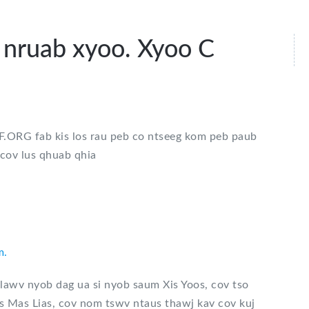
nruab xyoo. Xyoo C
.ORG fab kis los rau peb co ntseeg kom peb paub
cov lus qhuab qhia
m.
lawv nyob dag ua si nyob saum Xis Yoos, cov tso
s Mas Lias, cov nom tswv ntaus thawj kav cov kuj