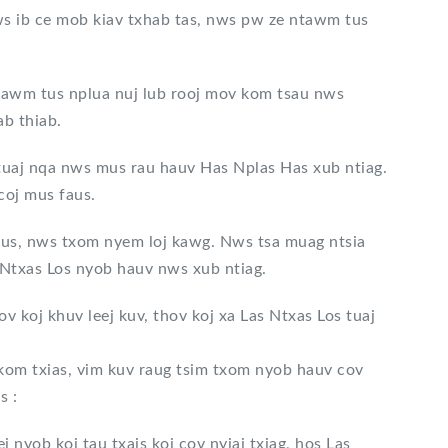
ws ib ce mob kiav txhab tas, nws pw ze ntawm tus
tawm tus nplua nuj lub rooj mov kom tsau nws
b thiab.
 tuaj nqa nws mus rau hauv Has Nplas Has xub ntiag.
coj mus faus.
saus, nws txom nyem loj kawg. Nws tsa muag ntsia
Ntxas Los nyob hauv nws xub ntiag.
v koj khuv leej kuv, thov koj xa Las Ntxas Los tuaj
g kom txias, vim kuv raug tsim txom nyob hauv cov
s :
 nyob koj tau txais koj cov nyiaj txiag, hos Las