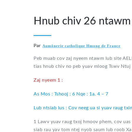
Hnub chiv 26 ntawm 
Par
Aumônerie catholique Hmong de France
Peb muab cov zaj nyeem ntawm lub site AELF
tias hnub chiv no peb yuav mloog Tswv Ntuj 
Zaj nyeem 1 :
As Mos : Tshooj : 6 Nqe : 1a. 4 – 7
Lub ntsiab lus : Cov neeg ua si yuav raug txi
1 Lawv yuav raug txoj hmoov phem, cov uas 
siab rau yav tom ntej nyob saum lub roob Xa