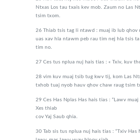
Ntxas Los tau txais kev mob. Zaum no Las Nt
tsim txom.
26 Thiab tsis tag li ntawd : muaj ib lub qh
uas xav hla ntawm peb rau tim nej hla tsis t
tim no.
27 Ces tus nplua nuj hais tias : « Txiv, kuv t
28 vim kuv muaj tsib tug kwv tij, kom Las N
txhob tuaj nyob hauv qhov chaw raug tsim t
29 Ces Has Nplas Has hais tias : “Lawv muaj
Xes thiab
cov Yaj Saub qhia.
30 Tab sis tus nplua nuj hais tias : “Txiv Ha
lawv, mas lawv yuav hloov siab.