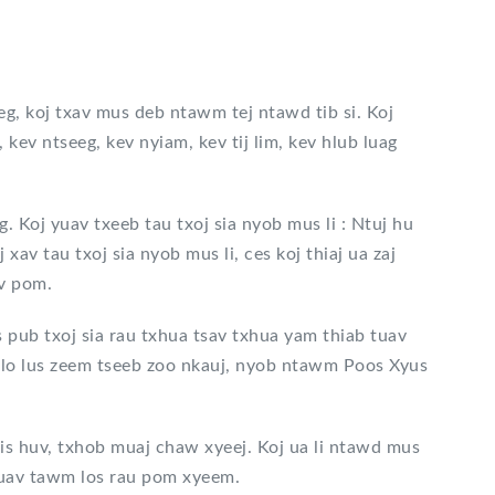
g, koj txav mus deb ntawm tej ntawd tib si. Koj
kev ntseeg, kev nyiam, kev tij lim, kev hlub luag
. Koj yuav txeeb tau txoj sia nyob mus li : Ntuj hu
 xav tau txoj sia nyob mus li, ces koj thiaj ua zaj
v pom.
 pub txoj sia rau txhua tsav txhua yam thiab tuav
s lo lus zeem tseeb zoo nkauj, nyob ntawm Poos Xyus
tsis huv, txhob muaj chaw xyeej. Koj ua li ntawd mus
yuav tawm los rau pom xyeem.