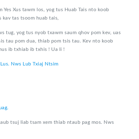
m Yes Xus tawm los, yog tus Huab Tais nto koob
s kav tas tsoom huab tais,
 nws tug, yog tus nyob txawm saum qhov pom kev, uas
tsis tau pom dua, thiab pom tsis tau. Kev nto koob
 ib txhiab ib txhis ! Ua li !
 Lus. Nws Lub Txiaj Ntsim
uag.
taub tsuj liab tsam xem thiab ntaub pag mos. Nws