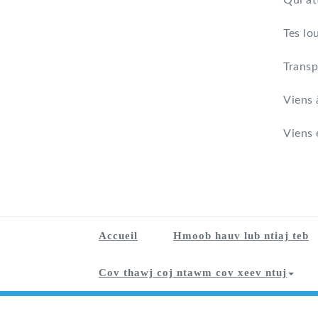
Qui at
Tes lo
Transp
Viens 
Viens 
Accueil
Hmoob hauv lub ntiaj teb
Cov thawj coj ntawm cov xeev ntuj