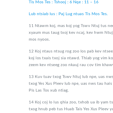
Tis Mos Tes : Tshooj : 6 Nqe : 11 – 16
Lub ntsiab lus : Paj Lug ntuas Tis Mos Tes.
11 Ntawm koj, mas koj yog Tswv Ntuj tus nee
xyaum mus taug txoj kev ncaj, kev hwm Ntuj, 
mos nyoos.
12 Koj ntaus ntsug rog zoo los pab kev ntseeg
koj los txais txoj sia ntawd. Thiab yog vim koj
zeem kev ntseeg zoo nkauj rau cov tim khaw
13 Kuv tuav txog Tswv Ntuj lub npe, uas nws
txog Yes Xus Pleev lub npe, uas nws tau hai
Pis Las Tos xub ntiag.
14 Koj coj lo lus qhia zoo, txhob ua ib yam 
txog hnub peb tus Huab Tais Yes Xus Pleev 