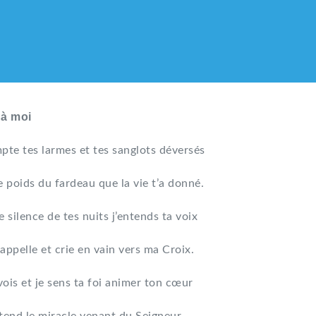
 à moi
pte tes larmes et tes sanglots déversés
e poids du fardeau que la vie t’a donné.
e silence de tes nuits j’entends ta voix
appelle et crie en vain vers ma Croix.
vois et je sens ta foi animer ton cœur
LIQUE DES HMONG DE F