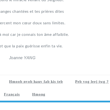
tend le miracle venant du Seigneur.
uanges chantées et tes prières dites
ercent mon cœur doux sans limites.
à moi car je connais ton âme affaiblie.
et que la paix guérisse enfin ta vie.
Joanne YANG
Hmoob nyob hauv fab kis teb
Peb yog leej twg ?
Français
Hmong