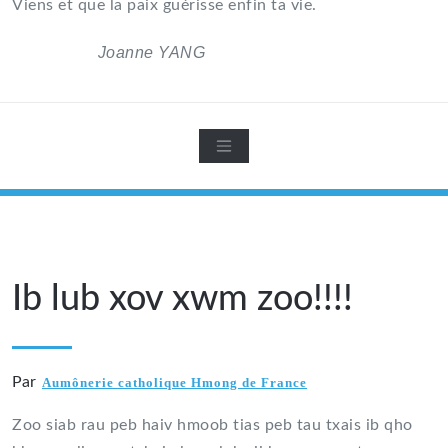
Viens et que la paix guérisse enfin ta vie.
Joanne YANG
Ib lub xov xwm zoo!!!!
Par
Aumônerie catholique Hmong de France
Zoo siab rau peb haiv hmoob tias peb tau txais ib qho