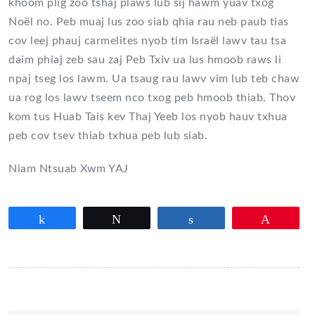
khoom plig zoo tshaj plaws lub sij hawm yuav txog
Noël no. Peb muaj lus zoo siab qhia rau neb paub tias
cov leej phauj carmelites nyob tim Israël lawv tau tsa
daim phiaj zeb sau zaj Peb Txiv ua lus hmoob raws li
npaj tseg los lawm. Ua tsaug rau lawv vim lub teb chaw
ua rog los lawv tseem nco txog peb hmoob thiab. Thov
kom tus Huab Tais kev Thaj Yeeb los nyob hauv txhua
peb cov tsev thiab txhua peb lub siab.
Niam Ntsuab Xwm YAJ
Partagez
Tweetez
Partagez
Épingle