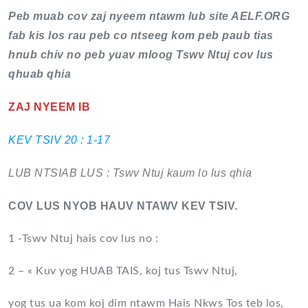
Peb muab cov zaj nyeem ntawm lub site AELF.ORG
fab kis los rau peb co ntseeg kom peb paub tias
hnub chiv no peb yuav mloog Tswv Ntuj cov lus
qhuab qhia
ZAJ NYEEM IB
KEV TSIV 20 : 1-17
LUB NTSIAB LUS : Tswv Ntuj kaum lo lus qhia
COV LUS NYOB HAUV NTAWV KEV TSIV.
1 -Tswv Ntuj hais cov lus no :
2 – « Kuv yog HUAB TAIS, koj tus Tswv Ntuj,
yog tus ua kom koj dim ntawm Hais Nkws Tos teb los,