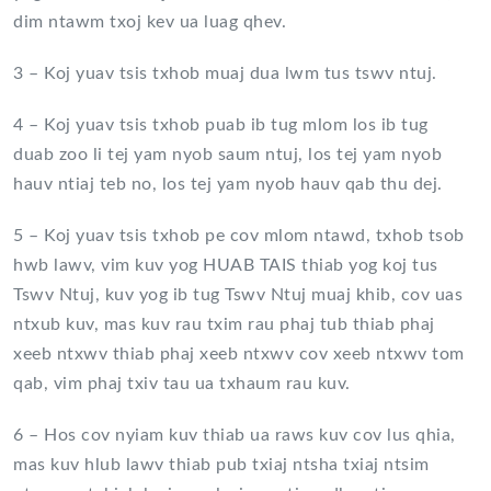
dim ntawm txoj kev ua luag qhev.
3 – Koj yuav tsis txhob muaj dua lwm tus tswv ntuj.
4 – Koj yuav tsis txhob puab ib tug mlom los ib tug
duab zoo li tej yam nyob saum ntuj, los tej yam nyob
hauv ntiaj teb no, los tej yam nyob hauv qab thu dej.
5 – Koj yuav tsis txhob pe cov mlom ntawd, txhob tsob
hwb lawv, vim kuv yog HUAB TAIS thiab yog koj tus
Tswv Ntuj, kuv yog ib tug Tswv Ntuj muaj khib, cov uas
ntxub kuv, mas kuv rau txim rau phaj tub thiab phaj
xeeb ntxwv thiab phaj xeeb ntxwv cov xeeb ntxwv tom
qab, vim phaj txiv tau ua txhaum rau kuv.
6 – Hos cov nyiam kuv thiab ua raws kuv cov lus qhia,
mas kuv hlub lawv thiab pub txiaj ntsha txiaj ntsim