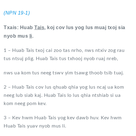
(NPN 19-1)
Txais: Huab
Tais
, koj cov lus yog lus muaj txoj sia
nyob mus
li
.
1 – Huab Tais txoj cai zoo tas nrho, nws ntxiv zog rau
tus ntsuj plig. Huab Tais tus txhooj nyob ruaj nreb,
nws ua kom tus neeg tswv yim tsawg thoob tsib tuaj.
2 – Huab Tais cov lus qhuab qhia yog lus ncaj ua kom
neeg lub siab kaj. Huab Tais lo lus qhia ntshiab si ua
kom neeg pom kev.
3 – Kev hwm Huab Tais yog kev dawb huv. Kev hwm
Huab Tais yuav nyob mus li.