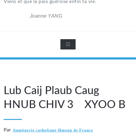
Viens et que la paix guérisse enfin ta vie.
Joanne YANG
Lub Caij Plaub Caug
HNUB CHIV 3 XYOO B
Par
Aumônerie catholique Hmong de France