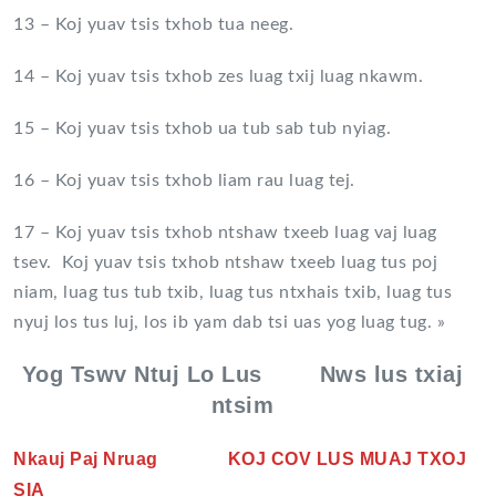
13 – Koj yuav tsis txhob tua neeg.
14 – Koj yuav tsis txhob zes luag txij luag nkawm.
15 – Koj yuav tsis txhob ua tub sab tub nyiag.
16 – Koj yuav tsis txhob liam rau luag tej.
17 – Koj yuav tsis txhob ntshaw txeeb luag vaj luag
tsev. Koj yuav tsis txhob ntshaw txeeb luag tus poj
niam, luag tus tub txib, luag tus ntxhais txib, luag tus
nyuj los tus luj, los ib yam dab tsi uas yog luag tug. »
Yog Tswv Ntuj Lo Lus Nws lus txiaj
ntsim
Nkauj Paj Nruag KOJ COV LUS MUAJ TXOJ
SIA