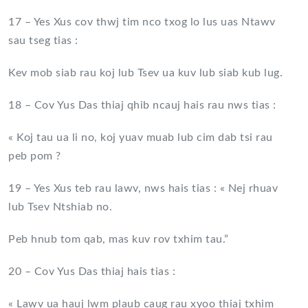
17 – Yes Xus cov thwj tim nco txog lo lus uas Ntawv
sau tseg tias :
Kev mob siab rau koj lub Tsev ua kuv lub siab kub lug.
18 – Cov Yus Das thiaj qhib ncauj hais rau nws tias :
« Koj tau ua li no, koj yuav muab lub cim dab tsi rau
peb pom ?
19 – Yes Xus teb rau lawv, nws hais tias : « Nej rhuav
lub Tsev Ntshiab no.
Peb hnub tom qab, mas kuv rov txhim tau.”
20 – Cov Yus Das thiaj hais tias :
« Lawv ua hauj lwm plaub caug rau xyoo thiaj txhim