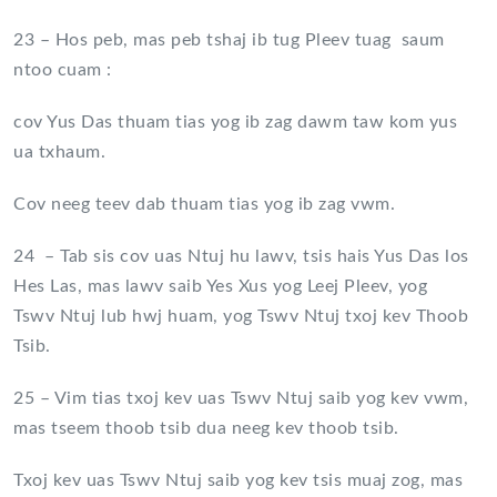
23 – Hos peb, mas peb tshaj ib tug Pleev tuag saum
ntoo cuam :
cov Yus Das thuam tias yog ib zag dawm taw kom yus
ua txhaum.
Cov neeg teev dab thuam tias yog ib zag vwm.
24 – Tab sis cov uas Ntuj hu lawv, tsis hais Yus Das los
Hes Las, mas lawv saib Yes Xus yog Leej Pleev, yog
Tswv Ntuj lub hwj huam, yog Tswv Ntuj txoj kev Thoob
Tsib.
25 – Vim tias txoj kev uas Tswv Ntuj saib yog kev vwm,
mas tseem thoob tsib dua neeg kev thoob tsib.
Txoj kev uas Tswv Ntuj saib yog kev tsis muaj zog, mas