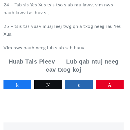
24 – Tab sis Yes Xus tsis tso siab rau lawv, vim nws
paub lawv tas huv si,
25 – tsis tas yuav muaj leej twg qhia txog neeg rau Yes
Xus.
Vim nws paub neeg lub siab sab hauv.
Huab Tais Pleev Lub qab ntuj neeg
cav txog koj
Partagez
Tweetez
Partagez
Épingle