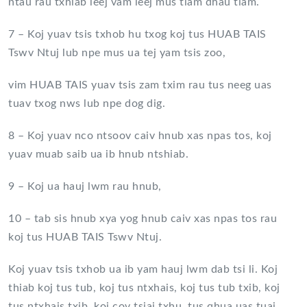
ntau rau txhiab leej vam leej mus tiam dhau tiam.
7 – Koj yuav tsis txhob hu txog koj tus HUAB TAIS
Tswv Ntuj lub npe mus ua tej yam tsis zoo,
vim HUAB TAIS yuav tsis zam txim rau tus neeg uas
tuav txog nws lub npe dog dig.
8 – Koj yuav nco ntsoov caiv hnub xas npas tos, koj
yuav muab saib ua ib hnub ntshiab.
9 – Koj ua hauj lwm rau hnub,
10 – tab sis hnub xya yog hnub caiv xas npas tos rau
koj tus HUAB TAIS Tswv Ntuj.
Koj yuav tsis txhob ua ib yam hauj lwm dab tsi li. Koj
thiab koj tus tub, koj tus ntxhais, koj tus tub txib, koj
tus ntxhais txib, koj cov tsiaj txhu, tus qhua uas tuaj