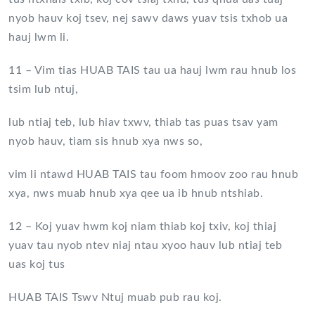
nyob hauv koj tsev, nej sawv daws yuav tsis txhob ua
hauj lwm li.
11 – Vim tias HUAB TAIS tau ua hauj lwm rau hnub los
tsim lub ntuj,
lub ntiaj teb, lub hiav txwv, thiab tas puas tsav yam
nyob hauv, tiam sis hnub xya nws so,
vim li ntawd HUAB TAIS tau foom hmoov zoo rau hnub
xya, nws muab hnub xya qee ua ib hnub ntshiab.
12 – Koj yuav hwm koj niam thiab koj txiv, koj thiaj
yuav tau nyob ntev niaj ntau xyoo hauv lub ntiaj teb
uas koj tus
HUAB TAIS Tswv Ntuj muab pub rau koj.