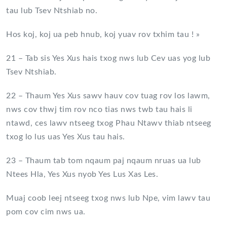
tau lub Tsev Ntshiab no.
Hos koj, koj ua peb hnub, koj yuav rov txhim tau ! »
21 – Tab sis Yes Xus hais txog nws lub Cev uas yog lub
Tsev Ntshiab.
22 – Thaum Yes Xus sawv hauv cov tuag rov los lawm,
nws cov thwj tim rov nco tias nws twb tau hais li
ntawd, ces lawv ntseeg txog Phau Ntawv thiab ntseeg
txog lo lus uas Yes Xus tau hais.
23 – Thaum tab tom nqaum paj nqaum nruas ua lub
Ntees Hla, Yes Xus nyob Yes Lus Xas Les.
Muaj coob leej ntseeg txog nws lub Npe, vim lawv tau
pom cov cim nws ua.