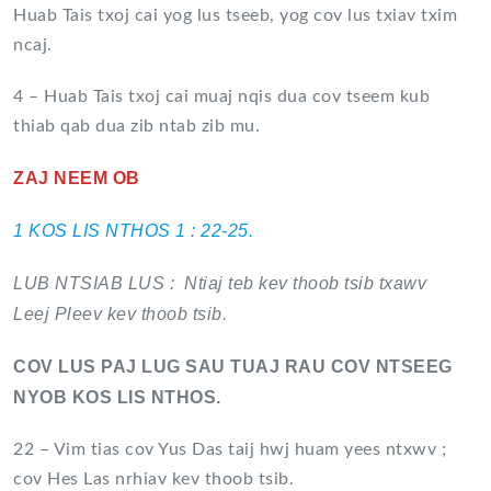
Huab Tais txoj cai yog lus tseeb, yog cov lus txiav txim
ncaj.
4 – Huab Tais txoj cai muaj nqis dua cov tseem kub
thiab qab dua zib ntab zib mu.
ZAJ NEEM OB
1 KOS LIS NTHOS 1 : 22-25.
LUB NTSIAB LUS : Ntiaj teb kev thoob tsib txawv
Leej Pleev kev thoob tsib.
COV LUS PAJ LUG SAU TUAJ RAU COV NTSEEG
NYOB KOS LIS NTHOS.
22 – Vim tias cov Yus Das taij hwj huam yees ntxwv ;
cov Hes Las nrhiav kev thoob tsib.