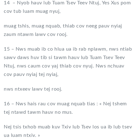
14 – Nyob hauv lub Tuam Tsev Teev Ntuj, Yes Xus pom
cov tub luam muag nyuj,
muag tshis, muag nquab, thiab cov neeg pauv nyiaj
zaum ntawm lawv cov rooj.
15 – Nws muab ib co hlua ua ib rab nplawm, nws ntiab
sawv daws huv tib si tawm hauv lub Tuam Tsev Teev
Ntuj, nws caum cov yaj thiab cov nyuj. Nws nchuav
cov pauv nyiaj tej nyiaj,
nws ntxeev lawv tej rooj.
16 – Nws hais rau cov muag nquab tias : « Nej tshem
tej ntawd tawm hauv no mus.
Nej tsis txhob muab kuv Txiv lub Tsev los ua ib lub tsev
ua luam ntxiv. »