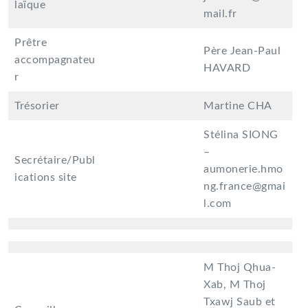
laïque
mail.fr
Prêtre
Père Jean-Paul
accompagnateu
HAVARD
r
Trésorier
Martine CHA
Stélina SIONG
–
Secrétaire/Publ
aumonerie.hmo
ications site
ng.france@gmai
l.com
M Thoj Qhua-
Xab, M Thoj
Txawj Saub et