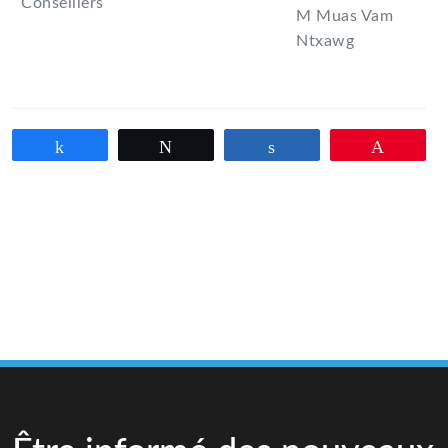
Conseillers
M Muas Vam
Ntxawg
Partagez
Tweetez
Partagez
Épingle