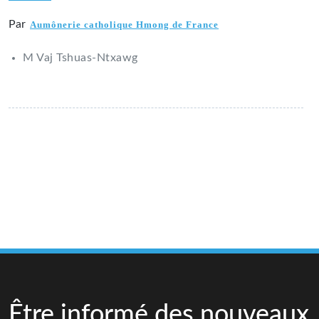
Par
Aumônerie catholique Hmong de France
M Vaj Tshuas-Ntxawg
Être informé des nouveaux