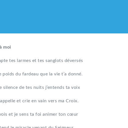
à moi
pte tes larmes et tes sanglots déversés
e poids du fardeau que la vie t’a donné.
e silence de tes nuits j’entends ta voix
appelle et crie en vain vers ma Croix.
vois et je sens ta foi animer ton cœur
LIQUE DES HMONG DE F
tend le miracle venant du Seigneur.