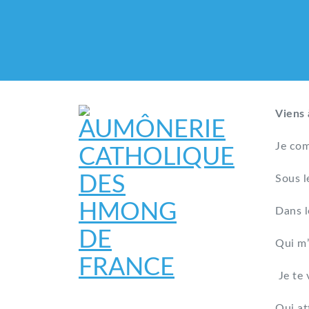
Viens 
Je com
Sous l
Dans l
Qui m’
Je te 
AUMÔNERIE CATHO
Qui at