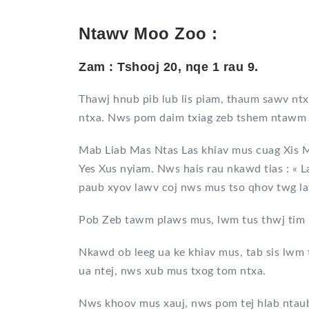
Ntawv Moo Zoo :
Zam : Tshooj 20, nqe 1 rau 9.
Thawj hnub pib lub lis piam, thaum sawv ntx
ntxa. Nws pom daim txiag zeb tshem ntawm 
Mab Liab Mas Ntas Las khiav mus cuag Xis M
Yes Xus nyiam. Nws hais rau nkawd tias : « 
paub xyov lawv coj nws mus tso qhov twg l
Pob Zeb tawm plaws mus, lwm tus thwj tim 
Nkawd ob leeg ua ke khiav mus, tab sis lwm
ua ntej, nws xub mus txog tom ntxa.
Nws khoov mus xauj, nws pom tej hlab ntaub