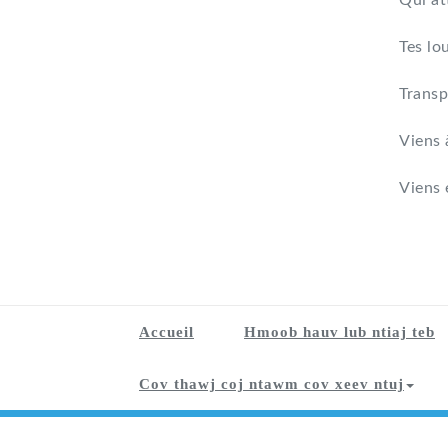
Qui at
Tes lo
Transp
Viens 
Viens 
Accueil
Hmoob hauv lub ntiaj teb
Cov thawj coj ntawm cov xeev ntuj