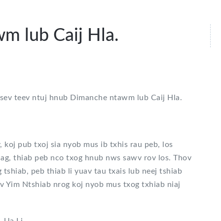
 lub Caij Hla.
tsev teev ntuj hnub Dimanche ntawm lub Caij Hla.
 koj pub txoj sia nyob mus ib txhis rau peb, los
uag, thiab peb nco txog hnub nws sawv rov los. Thov
tshiab, peb thiab li yuav tau txais lub neej tshiab
wv Yim Ntshiab nrog koj nyob mus txog txhiab niaj