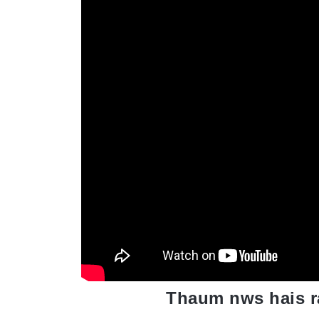
Thaum nws hais r