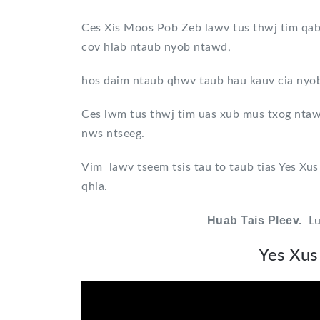
Ces Xis Moos Pob Zeb lawv tus thwj tim qa
cov hlab ntaub nyob ntawd,
hos daim ntaub qhwv taub hau kauv cia nyob
Ces lwm tus thwj tim uas xub mus txog nta
nws ntseeg.
Vim lawv tseem tsis tau to taub tias Yes Xu
qhia.
Huab Tais Pleev.
Lub
Yes Xus