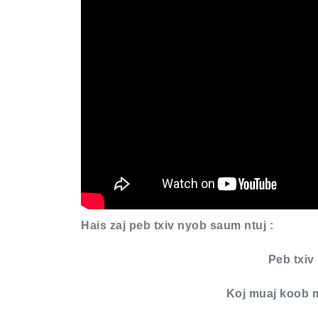
Hais zaj peb txiv nyob saum ntuj :
Peb txiv
Koj muaj koob m