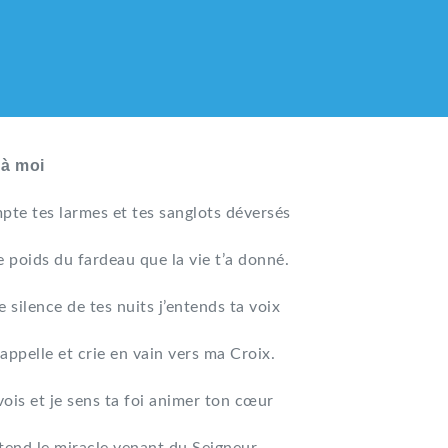
 à moi
pte tes larmes et tes sanglots déversés
e poids du fardeau que la vie t’a donné.
e silence de tes nuits j’entends ta voix
appelle et crie en vain vers ma Croix.
vois et je sens ta foi animer ton cœur
LIQUE DES HMONG DE F