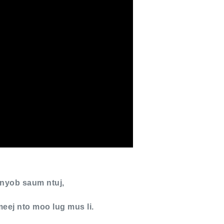
 nyob saum ntuj,
eej nto moo lug mus li.