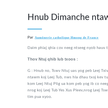
Hnub Dimanche ntawm
Par
Aumônerie catholique Hmong de France
Daim phiaj qhia cov neeg ntseeg nyob hauv 
Thov Ntuj qhib lub txoos :
G : Hnub no, Tswv Ntuj uas yog peb Leej Txiv,
ntawm koj Leej Tub, nws hla dhau txoj kev t
kom Leej Ntuj Plig ua kom peb yog ib co neeg 
nrog koj Leej Tub Yes Xus Pleev,nrog Leej Ts
tim pua xyoo.