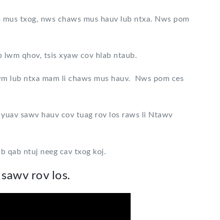
b mus txog, nws chaws mus hauv lub ntxa. Nws pom
 lwm qhov, tsis xyaw cov hlab ntaub.
wm lub ntxa mam li chaws mus hauv. Nws pom ces
s yuav sawv hauv cov tuag rov los raws li Ntawv
 qab ntuj neeg cav txog koj.
 sawv rov los.