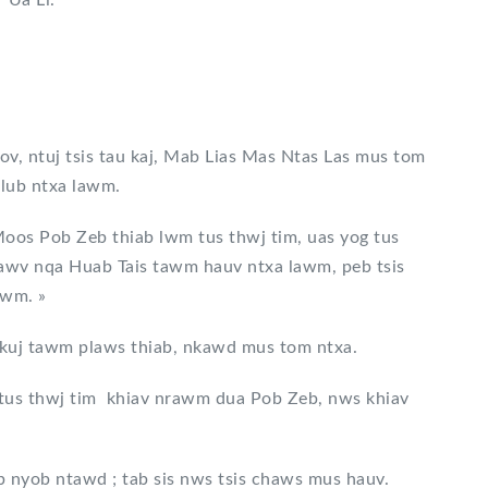
Ua Li.
ov, ntuj tsis tau kaj, Mab Lias Mas Ntas Las mus tom
lub ntxa lawm.
oos Pob Zeb thiab lwm tus thwj tim, uas yog tus
Lawv nqa Huab Tais tawm hauv ntxa lawm, peb tsis
awm. »
kuj tawm plaws thiab, nkawd mus tom ntxa.
 tus thwj tim khiav nrawm dua Pob Zeb, nws khiav
 nyob ntawd ; tab sis nws tsis chaws mus hauv.