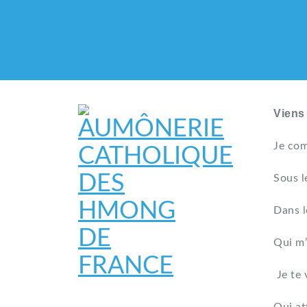
Viens
Je com
Sous l
Dans l
Qui m’
Je te 
AUMÔNERIE CATHO