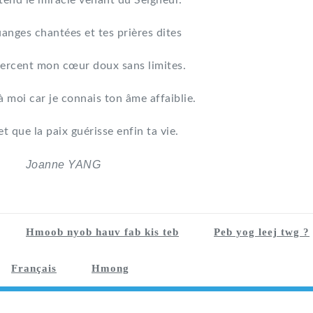
tend le miracle venant du Seigneur.
uanges chantées et tes prières dites
ercent mon cœur doux sans limites.
à moi car je connais ton âme affaiblie.
et que la paix guérisse enfin ta vie.
Joanne YANG
Hmoob nyob hauv fab kis teb
Peb yog leej twg ?
Français
Hmong