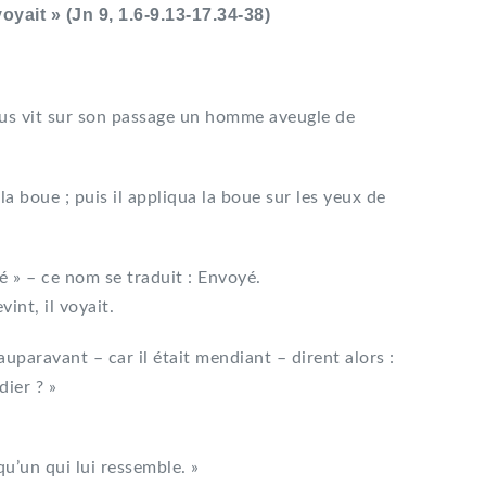
l voyait » (Jn 9, 1.6-9.13-17.34-38)
sus vit sur son passage un homme aveugle de
de la boue ; puis il appliqua la boue sur les yeux de
loé » – ce nom se traduit : Envoyé.
vint, il voyait.
auparavant – car il était mendiant – dirent alors :
dier ? »
qu’un qui lui ressemble. »