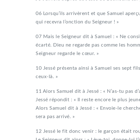
06 Lorsqu’ils arrivèrent et que Samuel aperçut 
qui recevra l’onction du Seigneur ! »
07 Mais le Seigneur dit à Samuel : « Ne consid
écarté. Dieu ne regarde pas comme les homme
Seigneur regarde le cœur. »
10 Jessé présenta ainsi à Samuel ses sept fils
ceux-là. »
11 Alors Samuel dit à Jessé : « N’as-tu pas d’
Jessé répondit : « Il reste encore le plus jeun
Alors Samuel dit à Jessé : « Envoie-le cherch
sera pas arrivé. »
12 Jessé le fit donc venir : le garçon était rou
Le Seigneur dit alors : « Lève-toi, donne-lui l’o