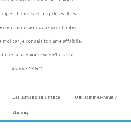
tend le miracle venant du Seigneur.
uanges chantées et tes prières dites
ercent mon cœur doux sans limites.
à moi car je connais ton âme affaiblie.
et que la paix guérisse enfin ta vie.
Joanne YANG
Les Hmong en France
Qui sommes-nous ?
Hmong