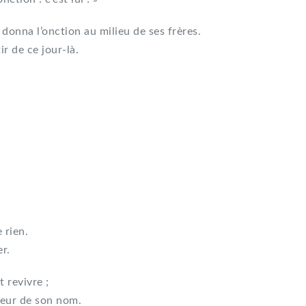
i donna l’onction au milieu de ses frères.
r de ce jour-là.
 rien.
er.
t revivre ;
neur de son nom.