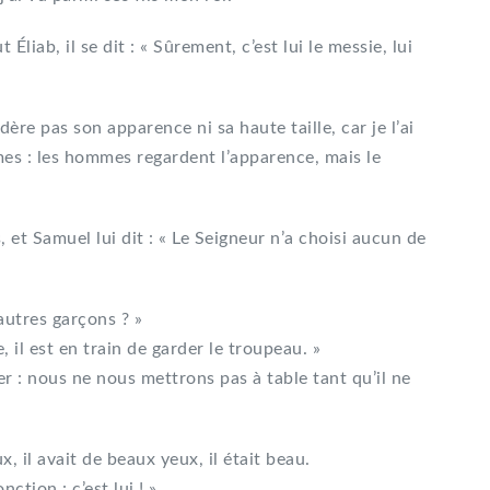
Éliab, il se dit : « Sûrement, c’est lui le messie, lui
ère pas son apparence ni sa haute taille, car je l’ai
s : les hommes regardent l’apparence, mais le
, et Samuel lui dit : « Le Seigneur n’a choisi aucun de
autres garçons ? »
e, il est en train de garder le troupeau. »
er : nous ne nous mettrons pas à table tant qu’il ne
x, il avait de beaux yeux, il était beau.
nction : c’est lui ! »