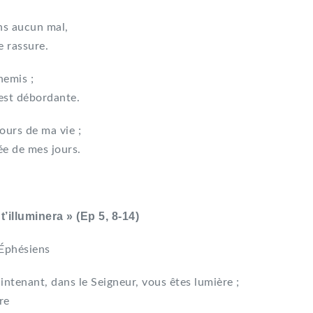
ins aucun mal,
e rassure.
nemis ;
est débordante.
urs de ma vie ;
ée de mes jours.
t’illuminera » (Ep 5, 8-14)
 Éphésiens
aintenant, dans le Seigneur, vous êtes lumière ;
re