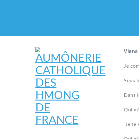
Viens
Je com
Sous l
Dans l
Qui m’
Je te 
AUMÔNERIE CATHO