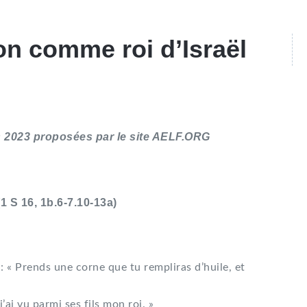
ion comme roi d’Israël
s 2023 proposées par le site AELF.ORG
1 S 16, 1b.6-7.10-13a)
 : « Prends une corne que tu rempliras d’huile, et
’ai vu parmi ses fils mon roi. »