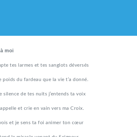
 à moi
pte tes larmes et tes sanglots déversés
e poids du fardeau que la vie t’a donné.
e silence de tes nuits j’entends ta voix
appelle et crie en vain vers ma Croix.
vois et je sens ta foi animer ton cœur
LIQUE DES HMONG DE F